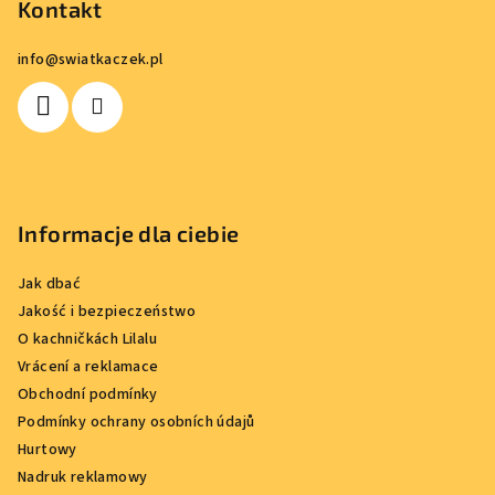
o
Kontakt
p
info
@
swiatkaczek.pl
k
a
Informacje dla ciebie
Jak dbać
Jakość i bezpieczeństwo
O kachničkách Lilalu
Vrácení a reklamace
Obchodní podmínky
Podmínky ochrany osobních údajů
Hurtowy
Nadruk reklamowy