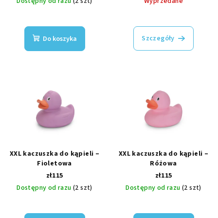
Dostępny od razu
(2 szt)
Wyprzedane
u
ó
k
w
t
Szczegóły
Do koszyka
ó
w
XXL kaczuszka do kąpieli –
XXL kaczuszka do kąpieli –
Fioletowa
Różowa
zł115
zł115
Dostępny od razu
(2 szt)
Dostępny od razu
(2 szt)