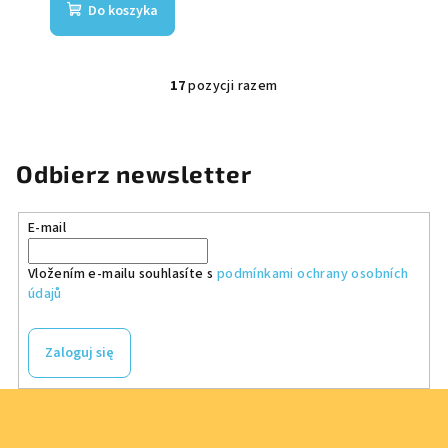
Do koszyka
17
pozycji razem
K
o
n
t
Odbierz newsletter
r
o
E-mail
l
k
Vložením e-mailu souhlasíte s
podmínkami ochrany osobních
i
údajů
l
i
s
Zaloguj się
t
y
S
t