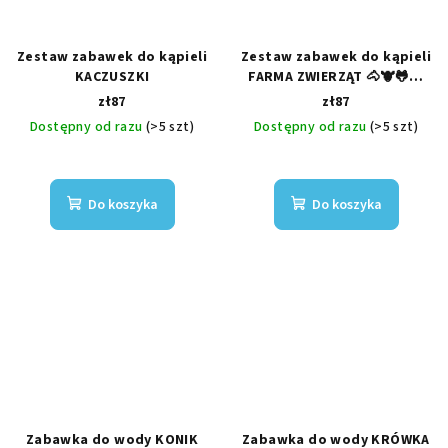
Zestaw zabawek do kąpieli
Zestaw zabawek do kąpieli
KACZUSZKI
FARMA ZWIERZĄT 🐴🐮🐸🦆
🐷
zł87
zł87
Dostępny od razu
(>5 szt)
Dostępny od razu
(>5 szt)
Do koszyka
Do koszyka
Zabawka do wody KONIK
Zabawka do wody KRÓWKA