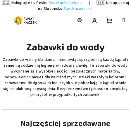
🇨🇿 Nakupujte i v Česku
SvetKachnicek.cz
|
🇸🇰 Nakupujte aj
na Slovensku
SvetKaciciek.sk
Przejść
do
treści
Koszyk
Szukaj
Zaloguj
Zabawki do wody
się
Zabawki do wanny dla dzieci i niemowląt uprzyjemnią każdą kąpiel i
zamienią codzienną higienę w radosną chwilę. Te zabawki do wody
wykonane są z wysokiej jakości, bezpiecznych materiałów,
odpowiednich nawet dla najmłodszych. Dzięki wesołym kolorom i
zabawnemu designowi dzieci szybko je pokochają, a kąpiel stanie
się ich ulubioną częścią dnia. Bezpieczeństwo i jakość to absolutny
priorytet w przypadku tych zabawek.
Najczęściej sprzedawane