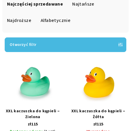
o
Najczęściej sprzedawane
Najtańsze
r
t
Najdroższe
Alfabetycznie
o
w
a
Otworzyć filtr
n
L
i
i
e
s
p
t
r
a
o
p
d
r
u
XXL kaczuszka do kąpieli –
XXL kaczuszka do kąpieli –
o
k
Zielona
Żółta
zł115
zł115
d
t