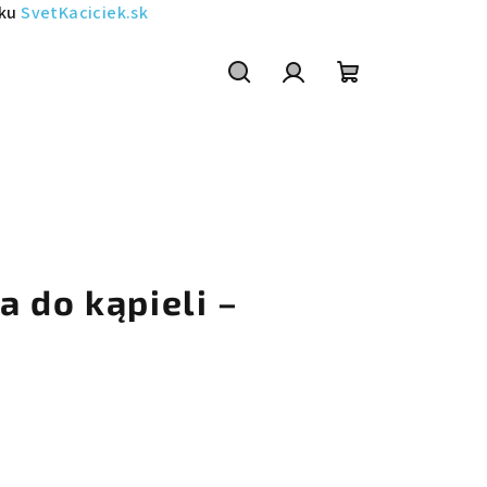
sku
SvetKaciciek.sk
Szukaj
Zaloguj
Koszyk
się
 do kąpieli –