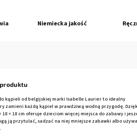
wia
Niemiecka jakość
Ręcz
 produktu
kąpieli od belgijskiej marki Isabelle Laurier to idealny
ry zamieni każdą kąpiel w prawdziwą wodną przygodę. Dzięk
18 × 18 cm oferuje dzieciom więcej miejsca do zabawy i jesz
ogą ją przytulać, sadzać na niej mniejsze zabawki albo używ
.