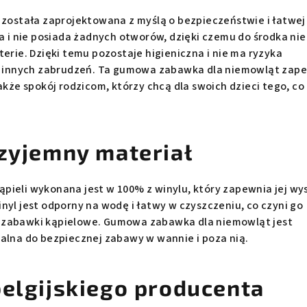
i została zaprojektowana z myślą o bezpieczeństwie i łatwej
na i nie posiada żadnych otworów, dzięki czemu do środka nie
terie. Dzięki temu pozostaje higieniczna i nie ma ryzyka
zy innych zabrudzeń. Ta gumowa zabawka dla niemowląt zap
także spokój rodzicom, którzy chcą dla swoich dzieci tego, co
rzyjemny materiał
pieli wykonana jest w 100% z winylu, który zapewnia jej wy
nyl jest odporny na wodę i łatwy w czyszczeniu, co czyni go
 zabawki kąpielowe. Gumowa zabawka dla niemowląt jest
ealna do bezpiecznej zabawy w wannie i poza nią.
belgijskiego producenta