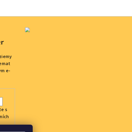
er
dziemy
temat
ym e-
te s
ních