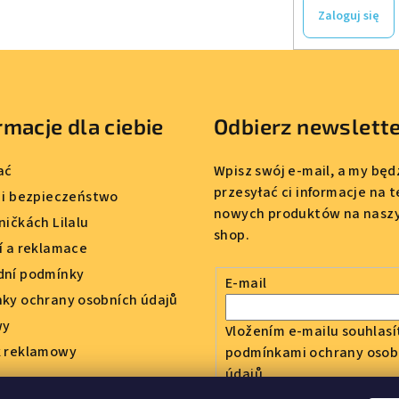
Zaloguj się
rmacje dla ciebie
Odbierz newslett
ać
Wpisz swój e-mail, a my bę
przesyłać ci informacje na 
 i bezpieczeństwo
nowych produktów na nasz
ničkách Lilalu
shop.
í a reklamace
ní podmínky
E-mail
ky ochrany osobních údajů
wy
Vložením e-mailu souhlasí
 reklamowy
podmínkami ochrany osob
údajů