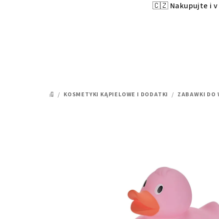
🇨🇿 Nakupujte i 
Przejść
do
treści
/
KOSMETYKI KĄPIELOWE I DODATKI
/
ZABAWKI DO
HOME