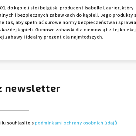
XL do kąpieli stoi belgijski producent Isabelle Laurier, który
nalnych i bezpiecznych zabawkach do kąpieli. Jego produkty 
e tak, aby spełniać surowe normy bezpieczeństwa i sprawi
każdej kąpieli. Gumowe zabawki dla niemowląt z tej kolekcj
j zabawy i idealny prezent dla najmłodszych.
z newsletter
lu souhlasíte s
podmínkami ochrany osobních údajů