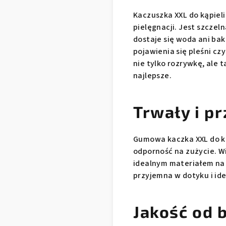
Kaczuszka XXL do kąpiel
pielęgnacji. Jest szczel
dostaje się woda ani bak
pojawienia się pleśni c
nie tylko rozrywkę, ale 
najlepsze.
Trwały i p
Gumowa kaczka XXL do ką
odporność na zużycie. Wi
idealnym materiałem na
przyjemna w dotyku i id
Jakość od 