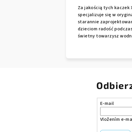
Za jakością tych kaczek X
specjalizuje się w orygi
starannie zaprojektowan
dzieciom radość podczas 
świetny towarzysz wodne
Odbier
E-mail
Vložením e-mai