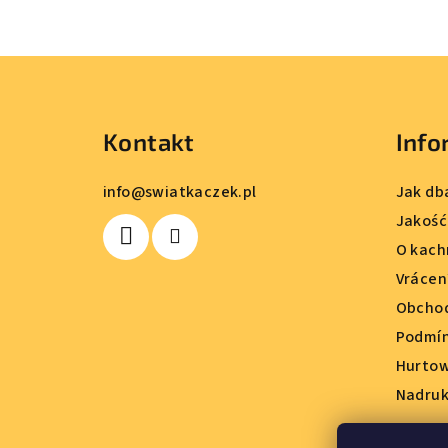
S
t
Kontakt
Info
o
p
info
@
swiatkaczek.pl
Jak db
k
Jakość
O kach
a
Vrácen
Obchod
Podmín
Hurto
Nadruk