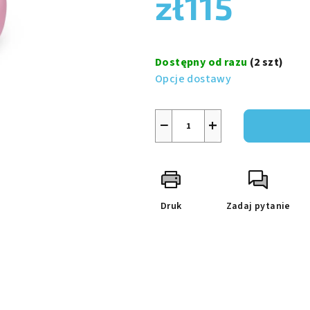
zł115
wynosi
0,0
na
Cena
5
jednostkowa:
Dostępny od razu
(2 szt)
gwiazdek.
Opcje dostawy
−
+
Druk
Zadaj pytanie