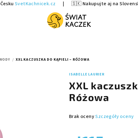
v Česku
SvetKachnicek.cz
|
🇸🇰 Nakupujte aj na Sloven
 WODY
/
XXL KACZUSZKA DO KĄPIELI – RÓŻOWA
ISABELLE LAURIER
XXL kaczuszka
Różowa
Średnia
Brak oceny
Szczegóły oceny
ocena
produktu