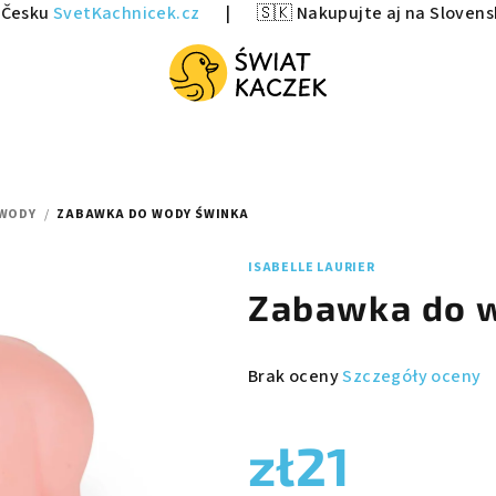
v Česku
SvetKachnicek.cz
|
🇸🇰 Nakupujte aj na Sloven
 WODY
/
ZABAWKA DO WODY ŚWINKA
ISABELLE LAURIER
Zabawka do 
Średnia
Brak oceny
Szczegóły oceny
ocena
produktu
zł21
wynosi
0,0