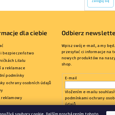
Zaloguj się
rmacje dla ciebie
Odbierz newslett
ać
Wpisz swój e-mail, a my bę
przesyłać ci informacje na 
 i bezpieczeństwo
nowych produktów na nasz
ničkách Lilalu
shop.
í a reklamace
ní podmínky
E-mail
ky ochrany osobních údajů
wy
Vložením e-mailu souhlasí
 reklamowy
podmínkami ochrany osob
údajů
používá soubory cookie. Dalším procházením tohoto