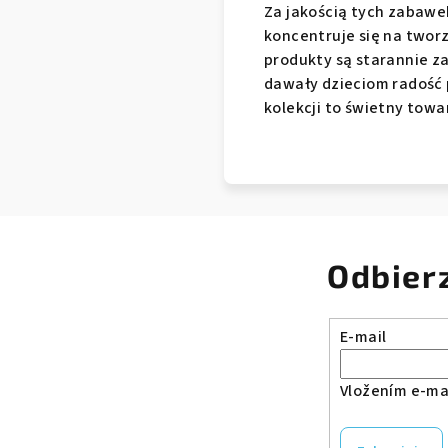
Za jakością tych zabawek 
koncentruje się na twor
produkty są starannie z
dawały dzieciom radość 
kolekcji to świetny tow
Odbier
E-mail
Vložením e-mai