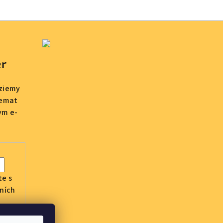
er
dziemy
temat
ym e-
te s
ních