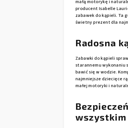
małą motorykę i naturaln
producent Isabelle Lauri
zabawek do kąpieli. Ta
świetny prezent dla naj
Radosna ką
Zabawki do kąpieli spraw
starannemu wykonaniu są
bawić się w wodzie. Ko
najmniejsze dziecięce r
małej motoryki i natural
Bezpieczeń
wszystkim