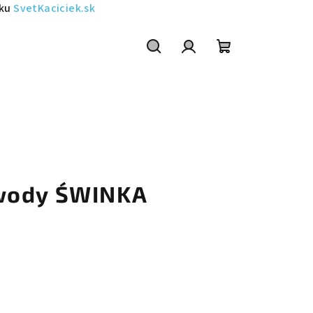
sku
SvetKaciciek.sk
Szukaj
Zaloguj
Koszyk
się
wody ŚWINKA