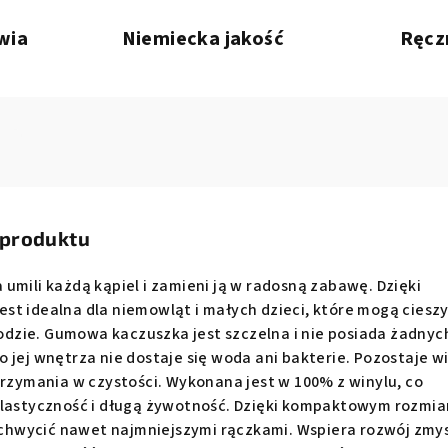
wia
Niemiecka jakość
Ręcz
 produktu
umili każdą kąpiel i zamieni ją w radosną zabawę. Dzięki
t idealna dla niemowląt i małych dzieci, które mogą cieszy
zie. Gumowa kaczuszka jest szczelna i nie posiada żadnyc
 jej wnętrza nie dostaje się woda ani bakterie. Pozostaje w
trzymania w czystości. Wykonana jest w 100% z winylu, co
elastyczność i długą żywotność. Dzięki kompaktowym rozmi
hwycić nawet najmniejszymi rączkami. Wspiera rozwój zmy