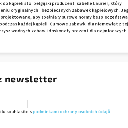
do kąpieli stoi belgijski producent Isabelle Laurier, który
zeniu oryginalnych i bezpiecznych zabawek kąpielowych. Je
aprojektowane, aby spełniały surowe normy bezpieczeństwa 
podczas każdej kąpieli. Gumowe zabawki dla niemowląt z te
arzysz wodnych zabaw i doskonały prezent dla najmłodszych.
z newsletter
lu souhlasíte s
podmínkami ochrany osobních údajů