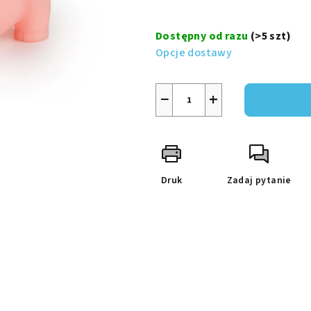
na
Cena
5
jednostkowa:
Dostępny od razu
(>5 szt)
gwiazdek.
Opcje dostawy
−
+
Druk
Zadaj pytanie