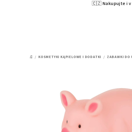
🇨🇿 Nakupujte i 
Przejść
do
treści
/
KOSMETYKI KĄPIELOWE I DODATKI
/
ZABAWKI DO
HOME