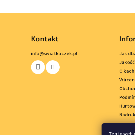
S
t
Kontakt
Info
o
p
info
@
swiatkaczek.pl
Jak db
k
Jakość
O kach
a
Vrácen
Obchod
Podmín
Hurto
Nadruk
Tento web 