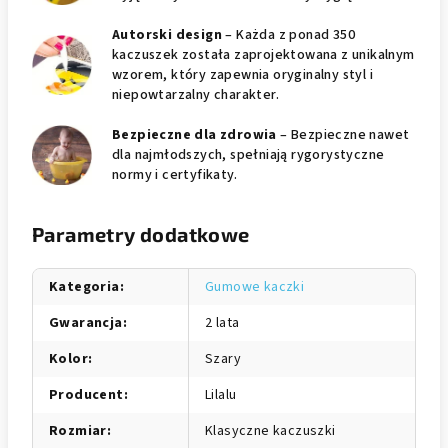
Autorski design
– Każda z ponad 350
kaczuszek została zaprojektowana z unikalnym
wzorem, który zapewnia oryginalny styl i
niepowtarzalny charakter.
Bezpieczne dla zdrowia
– Bezpieczne nawet
dla najmłodszych, spełniają rygorystyczne
normy i certyfikaty.
Parametry dodatkowe
Kategoria
:
Gumowe kaczki
Gwarancja
:
2 lata
Kolor
:
Szary
Producent
:
Lilalu
Rozmiar
:
Klasyczne kaczuszki