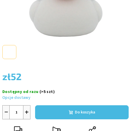
zł52
Cena
Dostępny od razu
(>5 szt)
jednostkowa:
Opcje dostawy
−
+
Do koszyka