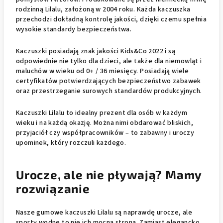
rodzinną Lilalu, założoną w 2004 roku. Każda kaczuszka
przechodzi dokładną kontrolę jakości, dzięki czemu spełnia
wysokie standardy bezpieczeństwa.
Kaczuszki posiadają znak jakości Kids&Co 2022 i są
odpowiednie nie tylko dla dzieci, ale także dla niemowląt i
maluchów w wieku od 0+ / 36 miesięcy. Posiadają wiele
certyfikatów potwierdzających bezpieczeństwo zabawek
oraz przestrzeganie surowych standardów produkcyjnych.
Kaczuszki Lilalu to idealny prezent dla osób w każdym
wieku i na każdą okazję. Można nimi obdarować bliskich,
przyjaciół czy współpracowników – to zabawny i uroczy
upominek, który rozczuli każdego.
Urocze, ale nie pływają? Mamy
rozwiązanie
Nasze gumowe kaczuszki Lilalu są naprawdę urocze, ale
sporty wodne to nie ich mocna strona. Zamiast elegancko