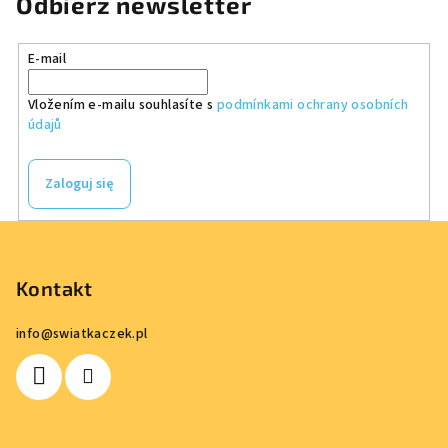
Odbierz newsletter
E-mail
Vložením e-mailu souhlasíte s
podmínkami ochrany osobních
údajů
Zaloguj się
S
t
o
Kontakt
p
info
@
swiatkaczek.pl
k
a