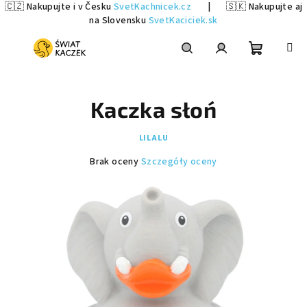
🇨🇿 Nakupujte i v Česku
SvetKachnicek.cz
|
🇸🇰 Nakupujte aj
na Slovensku
SvetKaciciek.sk
Przejść
do
treści
Koszyk
Szukaj
Zaloguj
Kaczka słoń
się
LILALU
Średnia
Brak oceny
Szczegóły oceny
ocena
produktu
wynosi
0,0
na
5
gwiazdek.