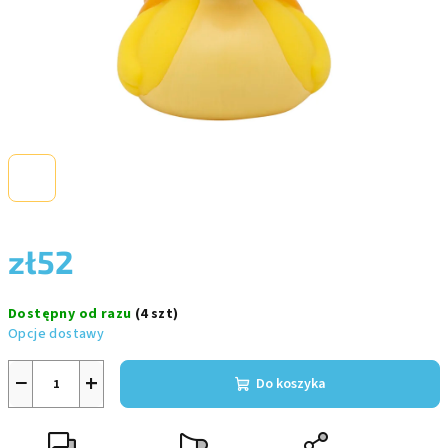
zł52
Cena
Dostępny od razu
(4 szt)
jednostkowa:
Opcje dostawy
−
+
Do koszyka