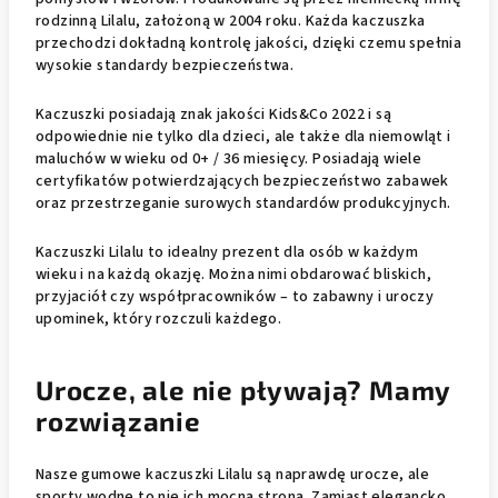
rodzinną Lilalu, założoną w 2004 roku. Każda kaczuszka
przechodzi dokładną kontrolę jakości, dzięki czemu spełnia
wysokie standardy bezpieczeństwa.
Kaczuszki posiadają znak jakości Kids&Co 2022 i są
odpowiednie nie tylko dla dzieci, ale także dla niemowląt i
maluchów w wieku od 0+ / 36 miesięcy. Posiadają wiele
certyfikatów potwierdzających bezpieczeństwo zabawek
oraz przestrzeganie surowych standardów produkcyjnych.
Kaczuszki Lilalu to idealny prezent dla osób w każdym
wieku i na każdą okazję. Można nimi obdarować bliskich,
przyjaciół czy współpracowników – to zabawny i uroczy
upominek, który rozczuli każdego.
Urocze, ale nie pływają? Mamy
rozwiązanie
Nasze gumowe kaczuszki Lilalu są naprawdę urocze, ale
sporty wodne to nie ich mocna strona. Zamiast elegancko