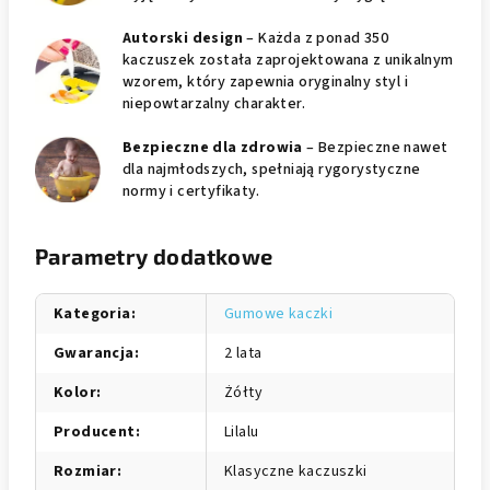
Autorski design
– Każda z ponad 350
kaczuszek została zaprojektowana z unikalnym
wzorem, który zapewnia oryginalny styl i
niepowtarzalny charakter.
Bezpieczne dla zdrowia
– Bezpieczne nawet
dla najmłodszych, spełniają rygorystyczne
normy i certyfikaty.
Parametry dodatkowe
Kategoria
:
Gumowe kaczki
Gwarancja
:
2 lata
Kolor
:
Żółty
Producent
:
Lilalu
Rozmiar
:
Klasyczne kaczuszki