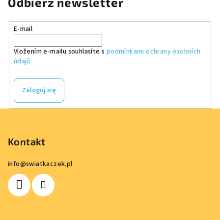
Odbierz newsletter
E-mail
Vložením e-mailu souhlasíte s
podmínkami ochrany osobních
údajů
Zaloguj się
S
t
o
Kontakt
p
info
@
swiatkaczek.pl
k
a