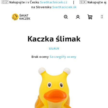
🇨🇿 Nakupujte i v Česku
SvetKachnicek.cz
|
🇸🇰 Nakupujte aj
na Slovensku
SvetKaciciek.sk
Przejść
do
treści
Koszyk
Szukaj
Zaloguj
Kaczka ślimak
się
LILALU
Średnia
Brak oceny
Szczegóły oceny
ocena
produktu
wynosi
0,0
na
5
gwiazdek.