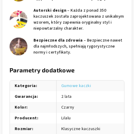
Autorski design
– Każda z ponad 350
kaczuszek została zaprojektowana z unikalnym
wzorem, który zapewnia oryginalny styl i
niepowtarzalny charakter.
Bezpieczne dla zdrowia
– Bezpieczne nawet
dla najmłodszych, spełniają rygorystyczne
normy i certyfikaty.
Parametry dodatkowe
Kategoria
:
Gumowe kaczki
Gwarancja
:
2 lata
Kolor
:
Czarny
Producent
:
Lilalu
Rozmiar
:
Klasyczne kaczuszki