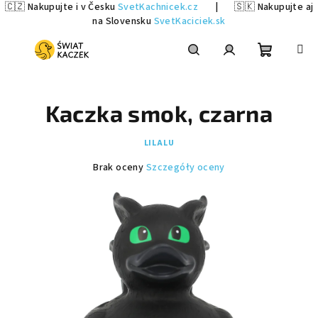
🇨🇿 Nakupujte i v Česku
SvetKachnicek.cz
|
🇸🇰 Nakupujte aj
na Slovensku
SvetKaciciek.sk
Przejść
do
treści
Koszyk
Szukaj
Zaloguj
Kaczka smok, czarna
się
LILALU
Średnia
Brak oceny
Szczegóły oceny
ocena
produktu
wynosi
0,0
na
5
gwiazdek.