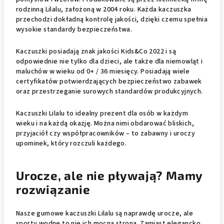
rodzinną Lilalu, założoną w 2004 roku. Każda kaczuszka
przechodzi dokładną kontrolę jakości, dzięki czemu spełnia
wysokie standardy bezpieczeństwa.
Kaczuszki posiadają znak jakości Kids&Co 2022 i są
odpowiednie nie tylko dla dzieci, ale także dla niemowląt i
maluchów w wieku od 0+ / 36 miesięcy. Posiadają wiele
certyfikatów potwierdzających bezpieczeństwo zabawek
oraz przestrzeganie surowych standardów produkcyjnych.
Kaczuszki Lilalu to idealny prezent dla osób w każdym
wieku i na każdą okazję. Można nimi obdarować bliskich,
przyjaciół czy współpracowników – to zabawny i uroczy
upominek, który rozczuli każdego.
Urocze, ale nie pływają? Mamy
rozwiązanie
Nasze gumowe kaczuszki Lilalu są naprawdę urocze, ale
sporty wodne to nie ich mocna strona. Zamiast elegancko