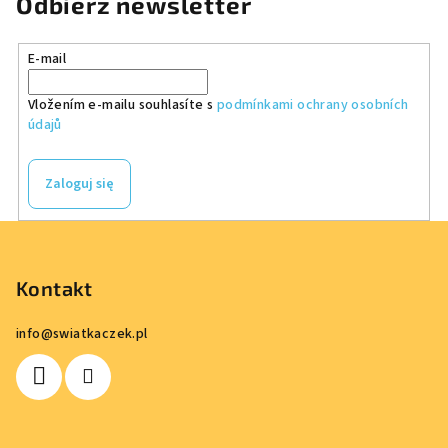
Odbierz newsletter
E-mail
Vložením e-mailu souhlasíte s
podmínkami ochrany osobních
údajů
Zaloguj się
S
t
o
Kontakt
p
info
@
swiatkaczek.pl
k
a