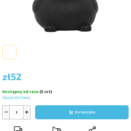
zł52
Cena
Dostępny od razu
(5 szt)
jednostkowa:
Opcje dostawy
−
+
Do koszyka