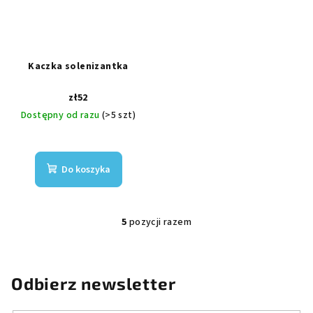
Kaczka solenizantka
zł52
Dostępny od razu
(>5 szt)
Do koszyka
5
pozycji razem
K
o
n
t
Odbierz newsletter
r
o