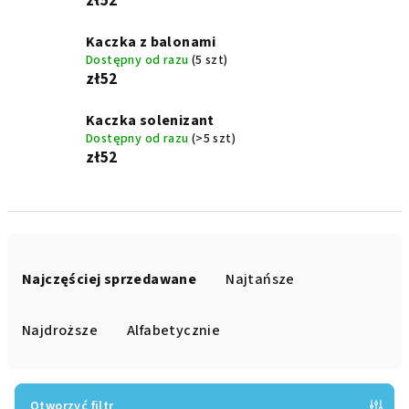
zł52
Kaczka z balonami
Dostępny od razu
(5 szt)
zł52
Kaczka solenizant
Dostępny od razu
(>5 szt)
zł52
S
o
Najczęściej sprzedawane
Najtańsze
r
t
Najdroższe
Alfabetycznie
o
w
a
Otworzyć filtr