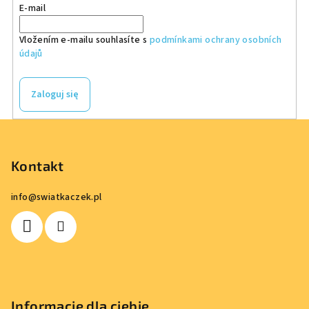
E-mail
l
k
Vložením e-mailu souhlasíte s
podmínkami ochrany osobních
i
údajů
l
i
s
Zaloguj się
t
y
S
t
o
Kontakt
p
info
@
swiatkaczek.pl
k
a
Informacje dla ciebie