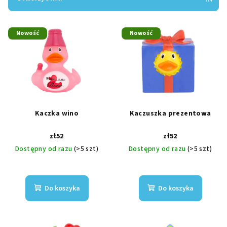
n
L
i
Nowość
Nowość
i
e
s
p
t
r
a
o
p
d
r
u
Kaczka wino
Kaczuszka prezentowa
o
k
zł52
zł52
d
t
Dostępny od razu
(>5 szt)
Dostępny od razu
(>5 szt)
u
ó
k
w
t
Do koszyka
Do koszyka
ó
w