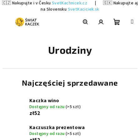
🇨🇿 Nakupujte i v Česku
SvetKachnicek.cz
|
🇸🇰 Nakupujte aj
na Slovensku
SvetKaciciek.sk
Przejść
do
treści
Koszyk
Szukaj
Zaloguj
Urodziny
się
Najczęściej sprzedawane
Kaczka wino
Dostępny od razu
(>5 szt)
zł52
Kaczuszka prezentowa
Dostępny od razu
(>5 szt)