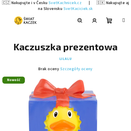
🇨🇿 Nakupujte i v Česku
SvetKachnicek.cz
|
🇸🇰 Nakupujte aj
na Slovensku
SvetKaciciek.sk
Przejść
do
treści
Koszyk
Szukaj
Zaloguj
Kaczuszka prezentowa
się
LILALU
Średnia
Brak oceny
Szczegóły oceny
ocena
Nowość
produktu
wynosi
0,0
na
5
gwiazdek.