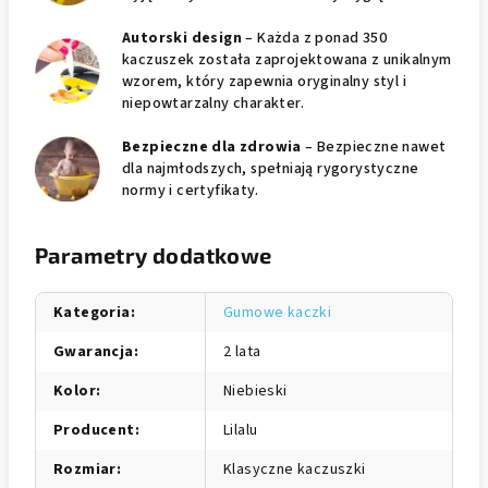
Autorski design
– Każda z ponad 350
kaczuszek została zaprojektowana z unikalnym
wzorem, który zapewnia oryginalny styl i
niepowtarzalny charakter.
Bezpieczne dla zdrowia
– Bezpieczne nawet
dla najmłodszych, spełniają rygorystyczne
normy i certyfikaty.
Parametry dodatkowe
Kategoria
:
Gumowe kaczki
Gwarancja
:
2 lata
Kolor
:
Niebieski
Producent
:
Lilalu
Rozmiar
:
Klasyczne kaczuszki