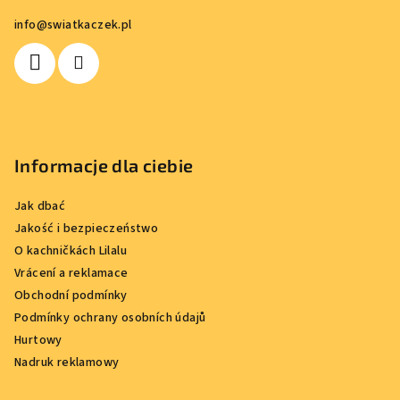
p
info
@
swiatkaczek.pl
k
a
Informacje dla ciebie
Jak dbać
Jakość i bezpieczeństwo
O kachničkách Lilalu
Vrácení a reklamace
Obchodní podmínky
Podmínky ochrany osobních údajů
Hurtowy
Nadruk reklamowy