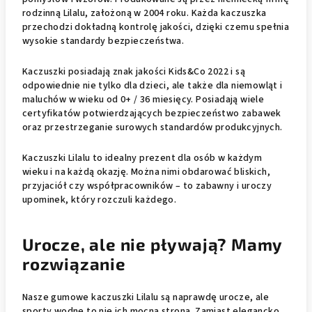
rodzinną Lilalu, założoną w 2004 roku. Każda kaczuszka
przechodzi dokładną kontrolę jakości, dzięki czemu spełnia
wysokie standardy bezpieczeństwa.
Kaczuszki posiadają znak jakości Kids&Co 2022 i są
odpowiednie nie tylko dla dzieci, ale także dla niemowląt i
maluchów w wieku od 0+ / 36 miesięcy. Posiadają wiele
certyfikatów potwierdzających bezpieczeństwo zabawek
oraz przestrzeganie surowych standardów produkcyjnych.
Kaczuszki Lilalu to idealny prezent dla osób w każdym
wieku i na każdą okazję. Można nimi obdarować bliskich,
przyjaciół czy współpracowników – to zabawny i uroczy
upominek, który rozczuli każdego.
Urocze, ale nie pływają? Mamy
rozwiązanie
Nasze gumowe kaczuszki Lilalu są naprawdę urocze, ale
sporty wodne to nie ich mocna strona. Zamiast elegancko