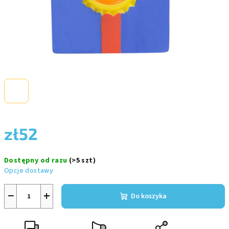
zł52
Cena
Dostępny od razu
(>5 szt)
jednostkowa:
Opcje dostawy
−
+
Do koszyka