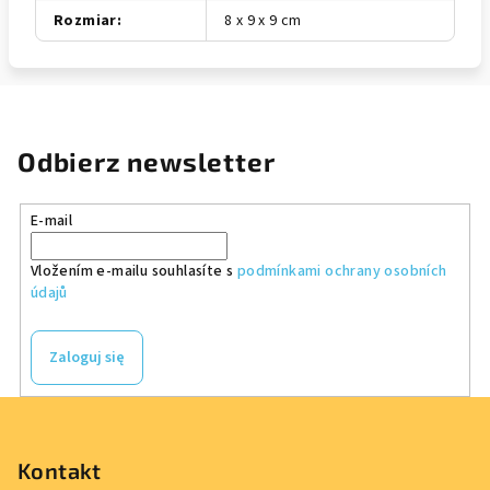
Rozmiar
:
8 x 9 x 9 cm
Odbierz newsletter
E-mail
Vložením e-mailu souhlasíte s
podmínkami ochrany osobních
údajů
Zaloguj się
S
t
o
Kontakt