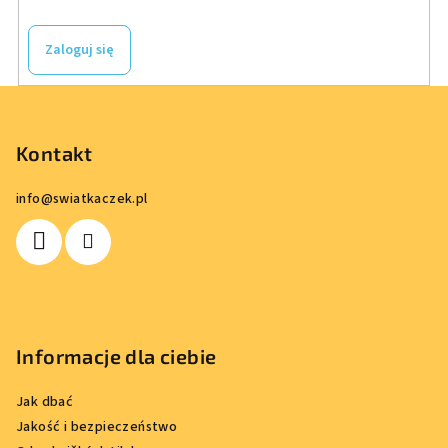
y
Zaloguj się
S
t
o
Kontakt
p
info
@
swiatkaczek.pl
k
a
Informacje dla ciebie
Jak dbać
Jakość i bezpieczeństwo