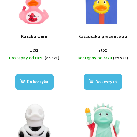
s
p
t
r
a
o
p
d
r
u
Kaczka wino
Kaczuszka prezentowa
o
k
zł52
zł52
d
t
Dostępny od razu
(>5 szt)
Dostępny od razu
(>5 szt)
u
ó
k
w
t
Do koszyka
Do koszyka
ó
w