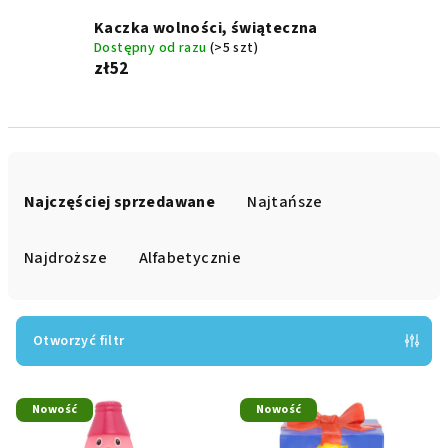
Kaczka wolności, świąteczna
Dostępny od razu
(>5 szt)
zł52
S
o
Najczęściej sprzedawane
Najtańsze
r
t
Najdroższe
Alfabetycznie
o
w
a
Otworzyć filtr
n
L
i
Nowość
Nowość
i
e