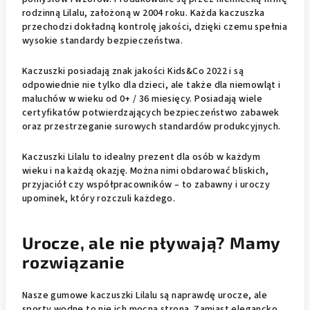
rodzinną Lilalu, założoną w 2004 roku. Każda kaczuszka
przechodzi dokładną kontrolę jakości, dzięki czemu spełnia
wysokie standardy bezpieczeństwa.
Kaczuszki posiadają znak jakości Kids&Co 2022 i są
odpowiednie nie tylko dla dzieci, ale także dla niemowląt i
maluchów w wieku od 0+ / 36 miesięcy. Posiadają wiele
certyfikatów potwierdzających bezpieczeństwo zabawek
oraz przestrzeganie surowych standardów produkcyjnych.
Kaczuszki Lilalu to idealny prezent dla osób w każdym
wieku i na każdą okazję. Można nimi obdarować bliskich,
przyjaciół czy współpracowników – to zabawny i uroczy
upominek, który rozczuli każdego.
Urocze, ale nie pływają? Mamy
rozwiązanie
Nasze gumowe kaczuszki Lilalu są naprawdę urocze, ale
sporty wodne to nie ich mocna strona. Zamiast elegancko