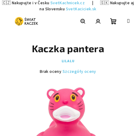
🇨🇿 Nakupujte i v Česku
SvetKachnicek.cz
|
🇸🇰 Nakupujte aj
na Slovensku
SvetKaciciek.sk
Przejść
do
treści
Koszyk
Szukaj
Zaloguj
Kaczka pantera
się
LILALU
Średnia
Brak oceny
Szczegóły oceny
ocena
produktu
wynosi
0,0
na
5
gwiazdek.