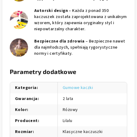
Autorski design
– Każda z ponad 350
kaczuszek została zaprojektowana z unikalnym
wzorem, który zapewnia oryginalny styl i
niepowtarzalny charakter.
Bezpieczne dla zdrowia
– Bezpieczne nawet
dla najmłodszych, spełniają rygorystyczne
normy i certyfikaty.
Parametry dodatkowe
Kategoria
:
Gumowe kaczki
Gwarancja
:
2 lata
Kolor
:
Różowy
Producent
:
Lilalu
Rozmiar
:
Klasyczne kaczuszki