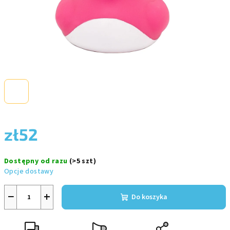
zł52
Cena
Dostępny od razu
(>5 szt)
jednostkowa:
Opcje dostawy
−
+
Do koszyka