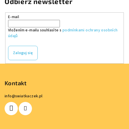
Odbierz newsletter
E-mail
Vložením e-mailu souhlasíte s
podmínkami ochrany osobních
údajů
Zaloguj się
S
t
o
Kontakt
p
info
@
swiatkaczek.pl
k
a