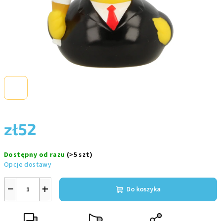
zł52
Cena
Dostępny od razu
(>5 szt)
jednostkowa:
Opcje dostawy
−
+
Do koszyka