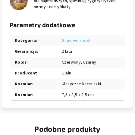
dla najmłodszych, spełniają rygorystyczne
normy i certyfikaty.
Parametry dodatkowe
Kategoria
:
Gumowe kaczki
Gwarancja
:
2 lata
Kolor
:
Czerwony, Czarny
Producent
:
Lilalu
Rozmiar
:
Klasyczne kaczuszki
Rozmiar
:
7,5 x 8,5 x 8,5 cm
Podobne produkty