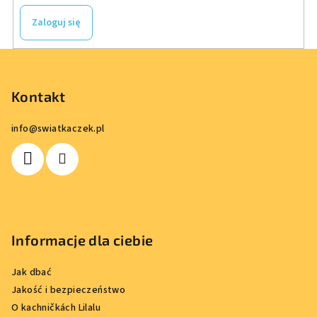
Zaloguj się
S
t
o
Kontakt
p
info
@
swiatkaczek.pl
k
a
Informacje dla ciebie
Jak dbać
Jakość i bezpieczeństwo
O kachničkách Lilalu