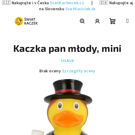
🇨🇿 Nakupujte i v Česku
SvetKachnicek.cz
|
🇸🇰 Nakupujte aj
na Slovensku
SvetKaciciek.sk
Przejść
do
treści
Koszyk
Szukaj
Zaloguj
Kaczka pan młody, mini
się
LILALU
Średnia
Brak oceny
Szczegóły oceny
ocena
produktu
wynosi
0,0
na
5
gwiazdek.