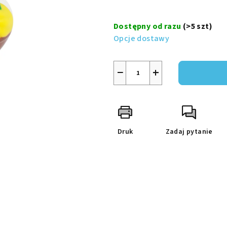
na
Cena
5
jednostkowa:
Dostępny od razu
(>5 szt)
gwiazdek.
Opcje dostawy
−
+
Druk
Zadaj pytanie