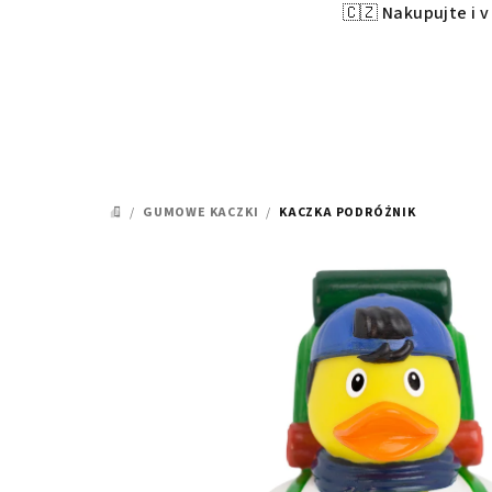
🇨🇿 Nakupujte i 
Przejść
do
treści
/
GUMOWE KACZKI
/
KACZKA PODRÓŻNIK
HOME