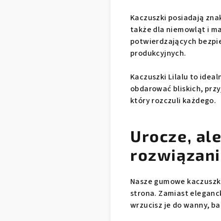
Kaczuszki posiadają znak 
także dla niemowląt i ma
potwierdzających bezpi
produkcyjnych.
Kaczuszki Lilalu to idea
obdarować bliskich, prz
który rozczuli każdego.
Urocze, al
rozwiązan
Nasze gumowe kaczuszki 
strona. Zamiast eleganc
wrzucisz je do wanny, b