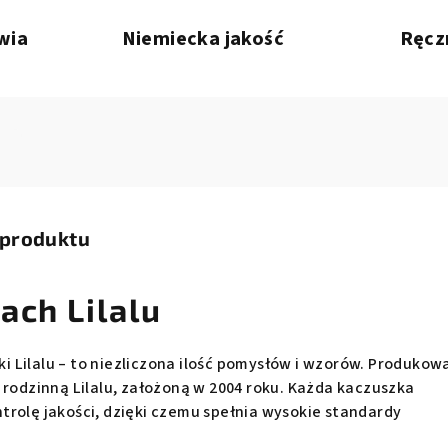
wia
Niemiecka jakość
Ręcz
 produktu
ach Lilalu
 Lilalu – to niezliczona ilość pomysłów i wzorów. Produkow
 rodzinną Lilalu, założoną w 2004 roku. Każda kaczuszka
trolę jakości, dzięki czemu spełnia wysokie standardy