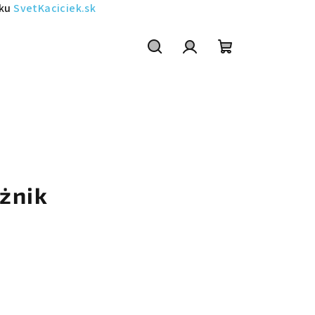
sku
SvetKaciciek.sk
Szukaj
Zaloguj
Koszyk
się
żnik