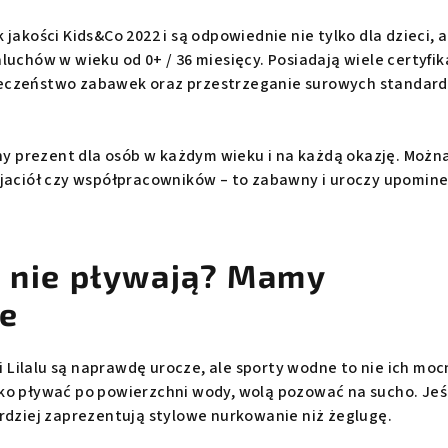
jakości Kids&Co 2022 i są odpowiednie nie tylko dla dzieci, a
luchów w wieku od 0+ / 36 miesięcy. Posiadają wiele certyfi
eczeństwo zabawek oraz przestrzeganie surowych standar
lny prezent dla osób w każdym wieku i na każdą okazję. Możn
yjaciół czy współpracowników – to zabawny i uroczy upomine
e nie pływają? Mamy
ie
Lilalu są naprawdę urocze, ale sporty wodne to nie ich moc
ko pływać po powierzchni wody, wolą pozować na sucho. Jeś
ardziej zaprezentują stylowe nurkowanie niż żeglugę.