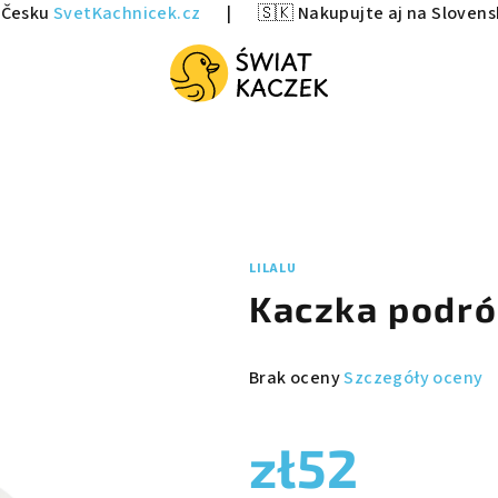
v Česku
SvetKachnicek.cz
|
🇸🇰 Nakupujte aj na Sloven
LILALU
Kaczka podró
Średnia
Brak oceny
Szczegóły oceny
ocena
produktu
zł52
wynosi
0,0