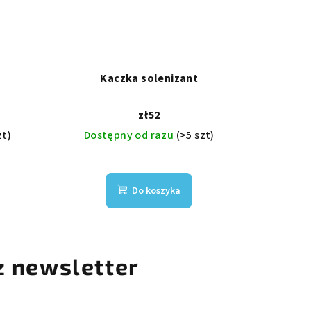
Kaczka solenizant
zł52
zt)
Dostępny od razu
(>5 szt)
Do koszyka
z newsletter