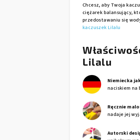
Chcesz, aby Twoja kaczu
ciężarek balansujący, kt
przedostawaniu się wod
kaczuszek Lilalu
Właściwoś
Lilalu
Niemiecka ja
naciskiem na 
Ręcznie mal
nadaje jej wy
Autorski desi