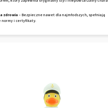
rem, który zapewnia oryginalny styl i niepowtarzalny chara
la zdrowia
– Bezpieczne nawet dla najmłodszych, spełniają
 normy i certyfikaty.