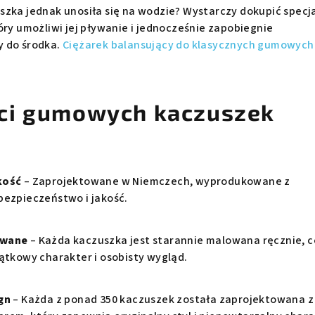
szka jednak unosiła się na wodzie? Wystarczy dokupić specj
óry umożliwi jej pływanie i jednocześnie zapobiegnie
y do środka.
Ciężarek balansujący do klasycznych gumowych
ci gumowych kaczuszek
kość
– Zaprojektowane w Niemczech, wyprodukowane z
bezpieczeństwo i jakość.
owane
– Każda kaczuszka jest starannie malowana ręcznie, c
jątkowy charakter i osobisty wygląd.
gn
– Każda z ponad 350 kaczuszek została zaprojektowana z