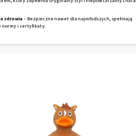
rem, który zapewnia oryginalny styl i niepowtarzalny chara
la zdrowia
– Bezpieczne nawet dla najmłodszych, spełniają
 normy i certyfikaty.