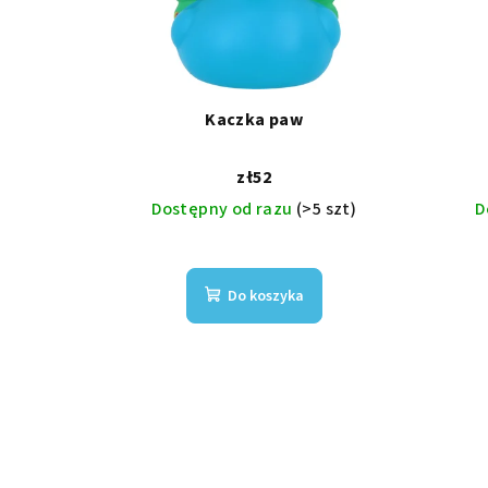
Kaczka paw
zł52
Dostępny od razu
(>5 szt)
D
Do koszyka