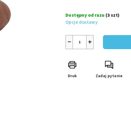
na
Cena
5
jednostkowa:
Dostępny od razu
(3 szt)
gwiazdek.
Opcje dostawy
−
+
Druk
Zadaj pytanie