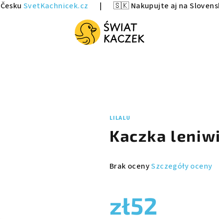
v Česku
SvetKachnicek.cz
|
🇸🇰 Nakupujte aj na Sloven
LILALU
Kaczka leniw
Średnia
Brak oceny
Szczegóły oceny
ocena
produktu
zł52
wynosi
0,0