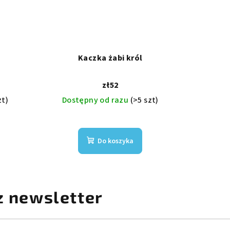
Kaczka żabi król
zł52
zt)
Dostępny od razu
(>5 szt)
Do koszyka
z newsletter