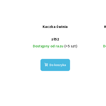
Kaczka świnia
K
zł52
Dostępny od razu
(>5 szt)
D
Do koszyka