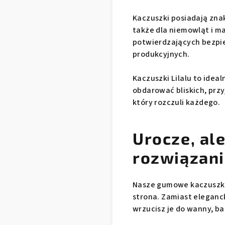
Kaczuszki posiadają znak 
także dla niemowląt i ma
potwierdzających bezpi
produkcyjnych.
Kaczuszki Lilalu to idea
obdarować bliskich, prz
który rozczuli każdego.
Urocze, al
rozwiązan
Nasze gumowe kaczuszki 
strona. Zamiast eleganc
wrzucisz je do wanny, b