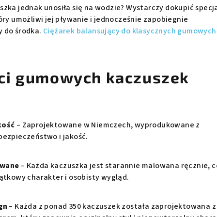
szka jednak unosiła się na wodzie? Wystarczy dokupić specj
óry umożliwi jej pływanie i jednocześnie zapobiegnie
y do środka.
Ciężarek balansujący do klasycznych gumowych
ci gumowych kaczuszek
kość
– Zaprojektowane w Niemczech, wyprodukowane z
bezpieczeństwo i jakość.
owane
– Każda kaczuszka jest starannie malowana ręcznie, c
jątkowy charakter i osobisty wygląd.
gn
– Każda z ponad 350 kaczuszek została zaprojektowana z