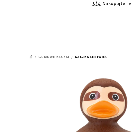
🇨🇿 Nakupujte i 
Przejść
do
treści
/
GUMOWE KACZKI
/
KACZKA LENIWIEC
HOME