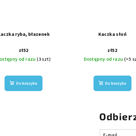
aczka ryba, błazenek
Kaczka słoń
zł52
zł52
ostępny od razu
(3 szt)
Dostępny od razu
(>5 s
Do koszyka
Do koszyka
Odbier
E-mail