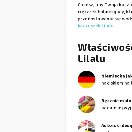
Chcesz, aby Twoja kaczu
ciężarek balansujący, kt
przedostawaniu się wod
kaczuszek Lilalu
Właściwoś
Lilalu
Niemiecka ja
naciskiem na 
Ręcznie mal
nadaje jej wy
Autorski desi