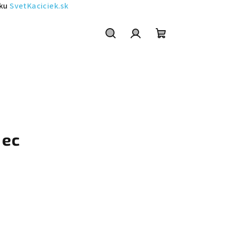
sku
SvetKaciciek.sk
Szukaj
Zaloguj
Koszyk
się
iec