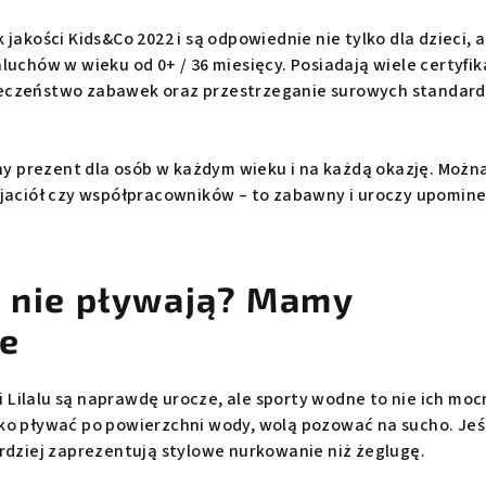
jakości Kids&Co 2022 i są odpowiednie nie tylko dla dzieci, a
luchów w wieku od 0+ / 36 miesięcy. Posiadają wiele certyfi
eczeństwo zabawek oraz przestrzeganie surowych standar
lny prezent dla osób w każdym wieku i na każdą okazję. Możn
yjaciół czy współpracowników – to zabawny i uroczy upomine
e nie pływają? Mamy
ie
Lilalu są naprawdę urocze, ale sporty wodne to nie ich moc
ko pływać po powierzchni wody, wolą pozować na sucho. Jeś
ardziej zaprezentują stylowe nurkowanie niż żeglugę.