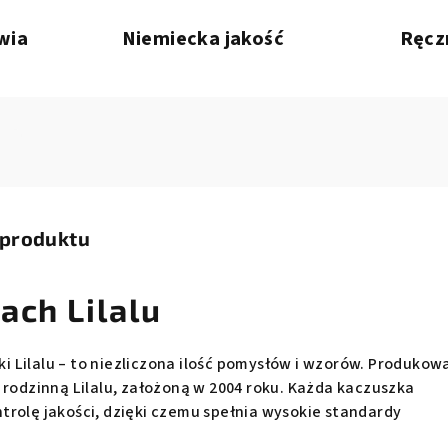
wia
Niemiecka jakość
Ręcz
 produktu
ach Lilalu
 Lilalu – to niezliczona ilość pomysłów i wzorów. Produkow
 rodzinną Lilalu, założoną w 2004 roku. Każda kaczuszka
trolę jakości, dzięki czemu spełnia wysokie standardy