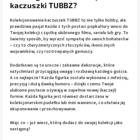
kaczuszki TUBBZ?
Kolekcjonowanie kaczuszek TUBBZ to nie tylko hobby, ale
prawdziwa pasja! Każda z tych postaci popkultury wnosi do
Twojej kolekcji cząstkę ulubionego filmu, serialu lub gry. To
świetny sposób, by wyrazić sympatię do swoich bohaterów
– czy to charyzmatycznych złoczyńców, ikonicznych
wojowników, czy roztrzepanych geniuszy.
Dodatkowo są to urocze i zabawne dekoracje, które
natychmiast przyciągają uwagę i rozbawią każdego gościa.
A co najlepsze? Każda figurka została wykonana z miłością,
precyzją i dużą dawką humoru – dzięki czemu Twoje
ulubione postacie ożywają w zupełnie nowej (kaczej!)
formie. Każda figurka jest również dostarczana w
kolekcjonerskim pudełku lub mini wanience, co ułatwia jej
eksponowanie i przechowywanie.
Więc co – już wiesz, którą dodasz do swojej kolekcji jako
następną?