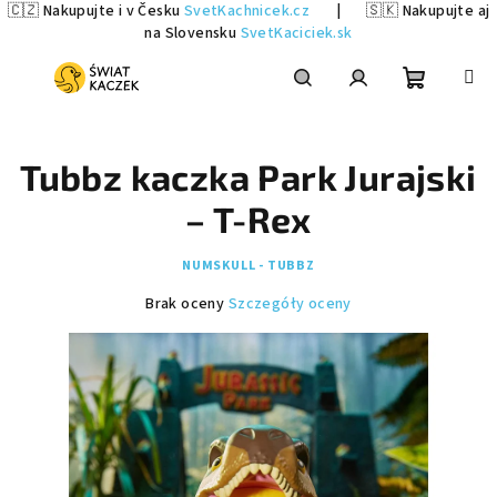
🇨🇿 Nakupujte i v Česku
SvetKachnicek.cz
|
🇸🇰 Nakupujte aj
na Slovensku
SvetKaciciek.sk
Przejść
do
treści
Koszyk
Szukaj
Zaloguj
Tubbz kaczka Park Jurajski
się
– T-Rex
NUMSKULL - TUBBZ
Średnia
Brak oceny
Szczegóły oceny
ocena
produktu
wynosi
0,0
na
5
gwiazdek.