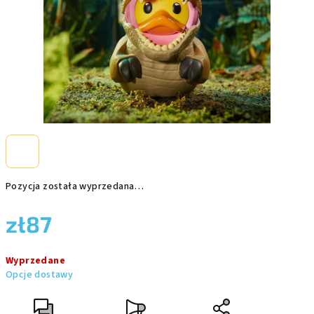
Pozycja została wyprzedana…
zł87
Cena
Wyprzedane
jednostkowa:
Opcje dostawy