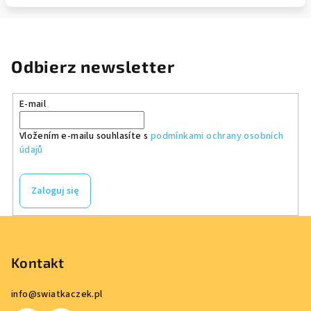
Odbierz newsletter
E-mail
Vložením e-mailu souhlasíte s
podmínkami ochrany osobních
údajů
Zaloguj się
S
t
o
Kontakt
p
info
@
swiatkaczek.pl
k