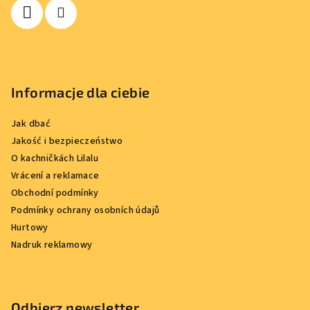
a
Informacje dla ciebie
Jak dbać
Jakość i bezpieczeństwo
O kachničkách Lilalu
Vrácení a reklamace
Obchodní podmínky
Podmínky ochrany osobních údajů
Hurtowy
Nadruk reklamowy
Odbierz newsletter