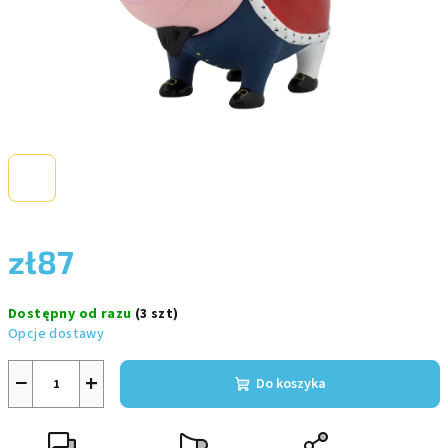
zł87
Cena
Dostępny od razu
(3 szt)
jednostkowa:
Opcje dostawy
−
+
Do koszyka