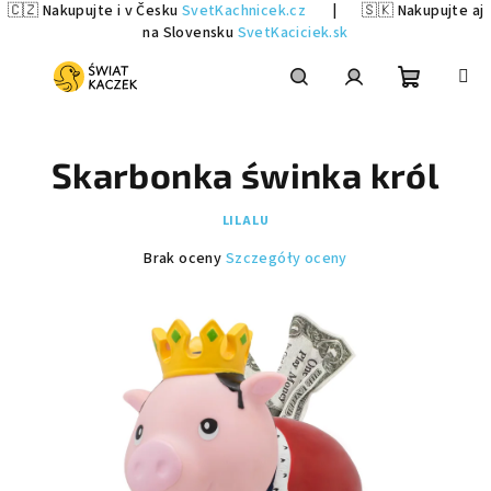
🇨🇿 Nakupujte i v Česku
SvetKachnicek.cz
|
🇸🇰 Nakupujte aj
na Slovensku
SvetKaciciek.sk
Przejść
do
treści
Koszyk
Szukaj
Zaloguj
Skarbonka świnka król
się
LILALU
Średnia
Brak oceny
Szczegóły oceny
ocena
produktu
wynosi
0,0
na
5
gwiazdek.