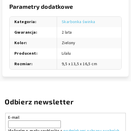
Parametry dodatkowe
Kategoria
:
Skarbonka świnka
Gwarancja
:
2 lata
Kolor
:
Zielony
Producent
:
Lilalu
Rozmiar
:
9,5 x 13,5 x 16,5 cm
Odbierz newsletter
E-mail
Vložením e-mailu souhlasíte s
podmínkami ochrany osobních