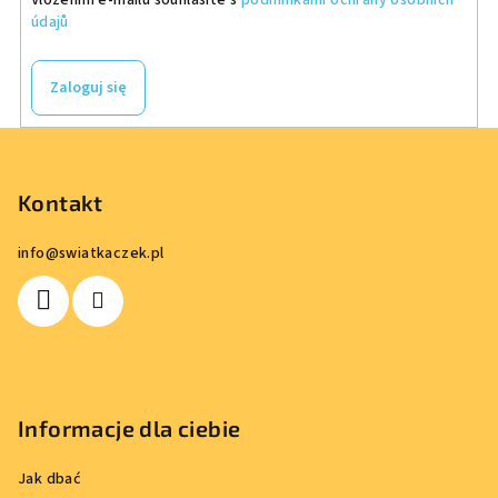
údajů
Zaloguj się
S
t
o
Kontakt
p
info
@
swiatkaczek.pl
k
a
Informacje dla ciebie
Jak dbać