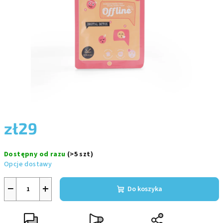
gwiazdek.
zł29
Cena
Dostępny od razu
(>5 szt)
jednostkowa:
Opcje dostawy
−
+
Do koszyka