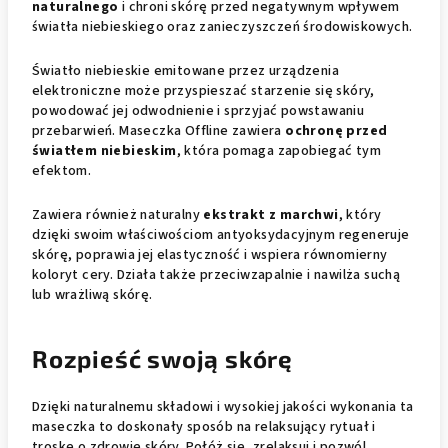
naturalnego
i chroni skórę przed negatywnym wpływem
światła niebieskiego oraz zanieczyszczeń środowiskowych.
Światło niebieskie emitowane przez urządzenia
elektroniczne może przyspieszać starzenie się skóry,
powodować jej odwodnienie i sprzyjać powstawaniu
przebarwień. Maseczka Offline zawiera
ochronę przed
światłem niebieskim
, która pomaga zapobiegać tym
efektom.
Zawiera również naturalny
ekstrakt z marchwi
, który
dzięki swoim właściwościom antyoksydacyjnym regeneruje
skórę, poprawia jej elastyczność i wspiera równomierny
koloryt cery. Działa także przeciwzapalnie i nawilża suchą
lub wrażliwą skórę.
Rozpieść swoją skórę
Dzięki naturalnemu składowi i wysokiej jakości wykonania ta
maseczka to doskonały sposób na relaksujący rytuał i
troskę o zdrowie skóry. Połóż się, zrelaksuj i pozwól