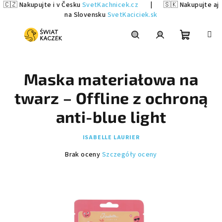
🇨🇿 Nakupujte i v Česku
SvetKachnicek.cz
|
🇸🇰 Nakupujte aj
na Slovensku
SvetKaciciek.sk
Przejść
do
treści
Koszyk
Szukaj
Zaloguj
Maska materiałowa na
się
twarz – Offline z ochroną
anti-blue light
ISABELLE LAURIER
Średnia
Brak oceny
Szczegóły oceny
ocena
produktu
wynosi
0,0
na
5