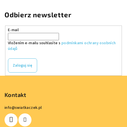
Odbierz newsletter
E-mail
Vložením e-mailu souhlasíte s
podmínkami ochrany osobních
údajů
Zaloguj się
S
t
o
Kontakt
p
info
@
swiatkaczek.pl
k
a