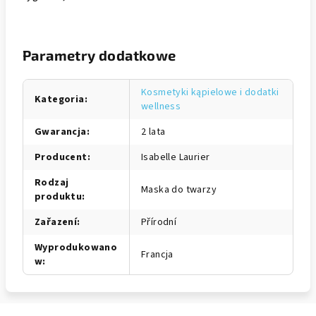
Parametry dodatkowe
Kosmetyki kąpielowe i dodatki
Kategoria
:
wellness
Gwarancja
:
2 lata
Producent
:
Isabelle Laurier
Rodzaj
Maska do twarzy
produktu
:
Zařazení
:
Přírodní
Wyprodukowano
Francja
w
: