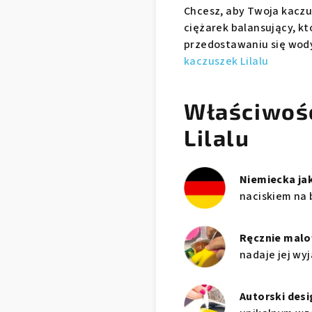
Chcesz, aby Twoja kaczu
ciężarek balansujący, kt
przedostawaniu się wod
kaczuszek Lilalu
Właściwoś
Lilalu
Niemiecka ja
naciskiem na 
Ręcznie mal
nadaje jej wy
Autorski desi