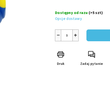
na
Cena
5
jednostkowa:
Dostępny od razu
(>5 szt)
gwiazdek.
Opcje dostawy
−
+
Druk
Zadaj pytanie