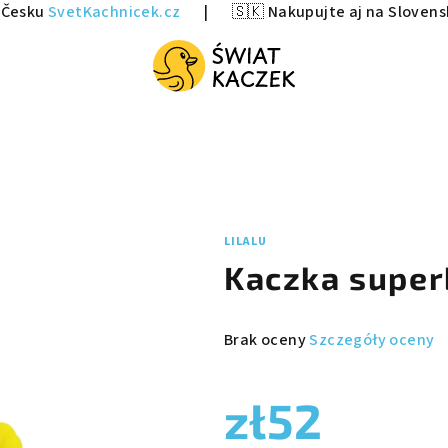
v Česku
SvetKachnicek.cz
|
🇸🇰 Nakupujte aj na Sloven
LILALU
Kaczka super
Średnia
Brak oceny
Szczegóły oceny
ocena
produktu
zł52
wynosi
0,0