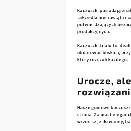
Kaczuszki posiadają znak 
także dla niemowląt i ma
potwierdzających bezpi
produkcyjnych.
Kaczuszki Lilalu to idea
obdarować bliskich, prz
który rozczuli każdego.
Urocze, al
rozwiązan
Nasze gumowe kaczuszki 
strona. Zamiast eleganc
wrzucisz je do wanny, b