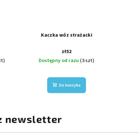
Kaczka wóz strażacki
zł52
zt)
Dostępny od razu
(3 szt)
Do koszyka
z newsletter