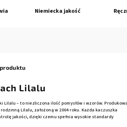
wia
Niemiecka jakość
Ręcz
 produktu
ach Lilalu
 Lilalu – to niezliczona ilość pomysłów i wzorów. Produkow
 rodzinną Lilalu, założoną w 2004 roku. Każda kaczuszka
trolę jakości, dzięki czemu spełnia wysokie standardy