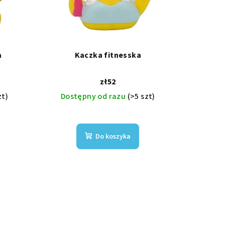
a
Kaczka fitnesska
zł52
zt)
Dostępny od razu
(>5 szt)
Do koszyka