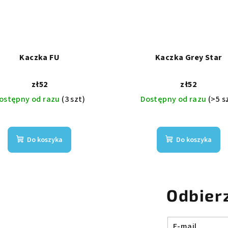
Kaczka FU
Kaczka Grey Star
zł52
zł52
ostępny od razu
(3 szt)
Dostępny od razu
(>5 s
Do koszyka
Do koszyka
Odbier
E-mail