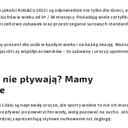
jakości Kids&Co 2022 i są odpowiednie nie tylko dla dzieci, a
luchów w wieku od 0+ / 36 miesięcy. Posiadają wiele certyfi
eczeństwo zabawek oraz przestrzeganie surowych standar
lny prezent dla osób w każdym wieku i na każdą okazję. Możn
yjaciół czy współpracowników – to zabawny i uroczy upomine
e nie pływają? Mamy
ie
Lilalu są naprawdę urocze, ale sporty wodne to nie ich moc
ko pływać po powierzchni wody, wolą pozować na sucho. Jeś
ardziej zaprezentują stylowe nurkowanie niż żeglugę.