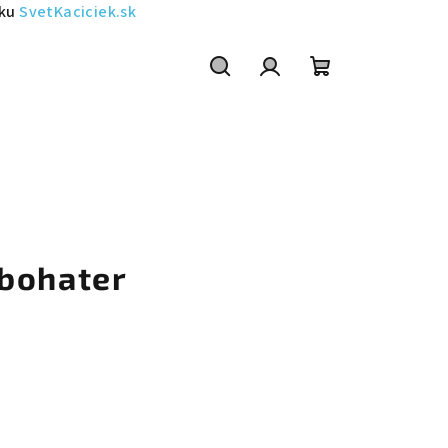
sku
SvetKaciciek.sk
Szukaj
Zaloguj
Koszyk
się
bohater