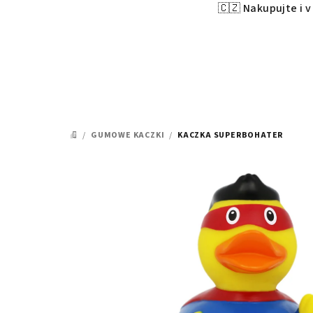
🇨🇿 Nakupujte i 
Przejść
do
treści
/
GUMOWE KACZKI
/
KACZKA SUPERBOHATER
HOME