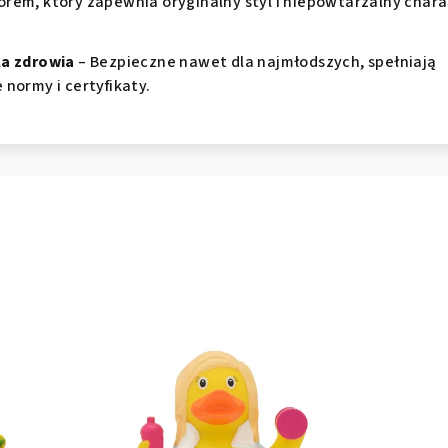
rem, który zapewnia oryginalny styl i niepowtarzalny chara
la zdrowia
– Bezpieczne nawet dla najmłodszych, spełniają
 normy i certyfikaty.