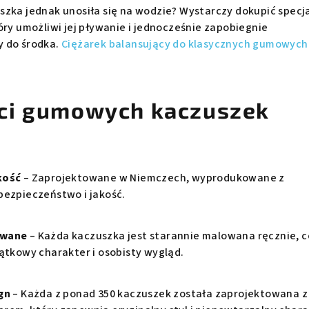
szka jednak unosiła się na wodzie? Wystarczy dokupić specj
óry umożliwi jej pływanie i jednocześnie zapobiegnie
y do środka.
Ciężarek balansujący do klasycznych gumowych
ci gumowych kaczuszek
kość
– Zaprojektowane w Niemczech, wyprodukowane z
bezpieczeństwo i jakość.
owane
– Każda kaczuszka jest starannie malowana ręcznie, c
jątkowy charakter i osobisty wygląd.
gn
– Każda z ponad 350 kaczuszek została zaprojektowana z