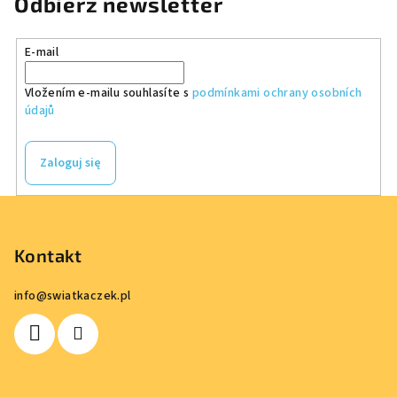
Odbierz newsletter
E-mail
Vložením e-mailu souhlasíte s
podmínkami ochrany osobních
údajů
Zaloguj się
S
t
o
Kontakt
p
info
@
swiatkaczek.pl
k
a