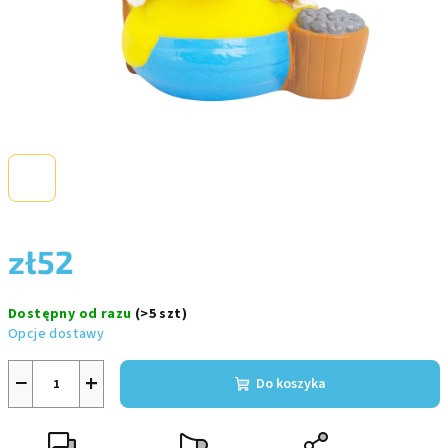
zł52
Cena
Dostępny od razu
(>5 szt)
jednostkowa:
Opcje dostawy
−
+
Do koszyka