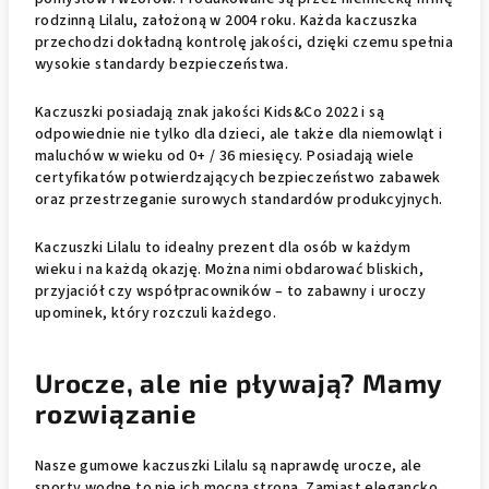
rodzinną Lilalu, założoną w 2004 roku. Każda kaczuszka
przechodzi dokładną kontrolę jakości, dzięki czemu spełnia
wysokie standardy bezpieczeństwa.
Kaczuszki posiadają znak jakości Kids&Co 2022 i są
odpowiednie nie tylko dla dzieci, ale także dla niemowląt i
maluchów w wieku od 0+ / 36 miesięcy. Posiadają wiele
certyfikatów potwierdzających bezpieczeństwo zabawek
oraz przestrzeganie surowych standardów produkcyjnych.
Kaczuszki Lilalu to idealny prezent dla osób w każdym
wieku i na każdą okazję. Można nimi obdarować bliskich,
przyjaciół czy współpracowników – to zabawny i uroczy
upominek, który rozczuli każdego.
Urocze, ale nie pływają? Mamy
rozwiązanie
Nasze gumowe kaczuszki Lilalu są naprawdę urocze, ale
sporty wodne to nie ich mocna strona. Zamiast elegancko