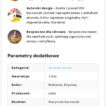
Autorski design
– Każda z ponad 350
kaczuszek została zaprojektowana z unikalnym
wzorem, który zapewnia oryginalny styl i
niepowtarzalny charakter.
Bezpieczne dla zdrowia
– Bezpieczne nawet
dla najmłodszych, spełniają rygorystyczne
normy i certyfikaty.
Parametry dodatkowe
Kategoria
:
Gumowe kaczki
Gwarancja
:
2 lata
Kolor
:
Niebieski, Brązowy
Producent
:
Lilalu
Rozmiar
:
Klasyczne kaczuszki