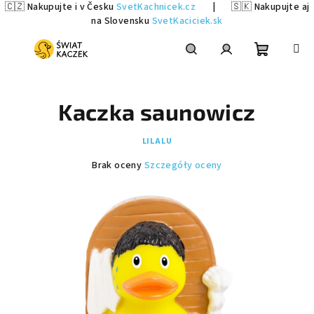
🇨🇿 Nakupujte i v Česku
SvetKachnicek.cz
|
🇸🇰 Nakupujte aj
na Slovensku
SvetKaciciek.sk
Przejść
do
treści
Koszyk
Szukaj
Zaloguj
Kaczka saunowicz
się
LILALU
Średnia
Brak oceny
Szczegóły oceny
ocena
produktu
wynosi
0,0
na
5
gwiazdek.