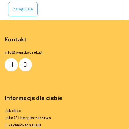
Zaloguj się
S
t
o
Kontakt
p
info
@
swiatkaczek.pl
k
a
Informacje dla ciebie
Jak dbać
Jakość i bezpieczeństwo
O kachničkách Lilalu