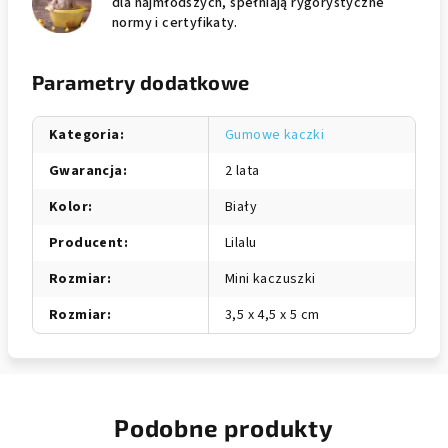
dla najmłodszych, spełniają rygorystyczne
normy i certyfikaty.
Parametry dodatkowe
Kategoria
:
Gumowe kaczki
Gwarancja
:
2 lata
Kolor
:
Biały
Producent
:
Lilalu
Rozmiar
:
Mini kaczuszki
Rozmiar
:
3,5 x 4,5 x 5 cm
Podobne produkty