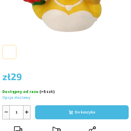
zł29
Cena
Dostępny od razu
(>5 szt)
jednostkowa:
Opcje dostawy
−
+
Do koszyka