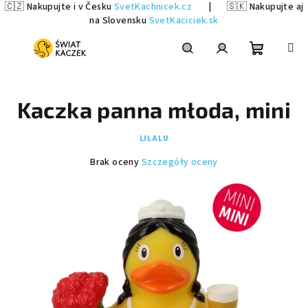
🇨🇿 Nakupujte i v Česku
SvetKachnicek.cz
|
🇸🇰 Nakupujte aj
na Slovensku
SvetKaciciek.sk
Przejść
do
treści
Koszyk
Szukaj
Zaloguj
Kaczka panna młoda, mini
się
LILALU
Średnia
Brak oceny
Szczegóły oceny
ocena
produktu
wynosi
0,0
na
5
gwiazdek.