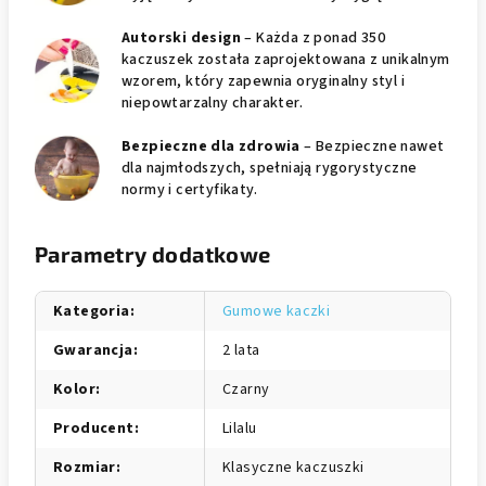
Autorski design
– Każda z ponad 350
kaczuszek została zaprojektowana z unikalnym
wzorem, który zapewnia oryginalny styl i
niepowtarzalny charakter.
Bezpieczne dla zdrowia
– Bezpieczne nawet
dla najmłodszych, spełniają rygorystyczne
normy i certyfikaty.
Parametry dodatkowe
Kategoria
:
Gumowe kaczki
Gwarancja
:
2 lata
Kolor
:
Czarny
Producent
:
Lilalu
Rozmiar
:
Klasyczne kaczuszki