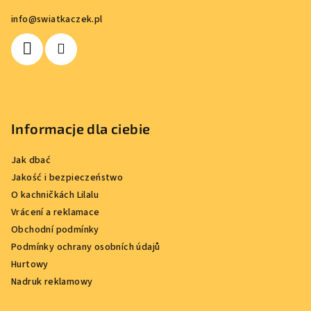
p
info
@
swiatkaczek.pl
k
a
Informacje dla ciebie
Jak dbać
Jakość i bezpieczeństwo
O kachničkách Lilalu
Vrácení a reklamace
Obchodní podmínky
Podmínky ochrany osobních údajů
Hurtowy
Nadruk reklamowy