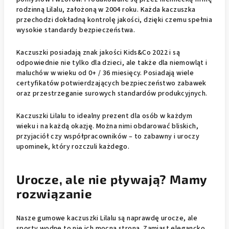
rodzinną Lilalu, założoną w 2004 roku. Każda kaczuszka
przechodzi dokładną kontrolę jakości, dzięki czemu spełnia
wysokie standardy bezpieczeństwa.
Kaczuszki posiadają znak jakości Kids&Co 2022 i są
odpowiednie nie tylko dla dzieci, ale także dla niemowląt i
maluchów w wieku od 0+ / 36 miesięcy. Posiadają wiele
certyfikatów potwierdzających bezpieczeństwo zabawek
oraz przestrzeganie surowych standardów produkcyjnych.
Kaczuszki Lilalu to idealny prezent dla osób w każdym
wieku i na każdą okazję. Można nimi obdarować bliskich,
przyjaciół czy współpracowników – to zabawny i uroczy
upominek, który rozczuli każdego.
Urocze, ale nie pływają? Mamy
rozwiązanie
Nasze gumowe kaczuszki Lilalu są naprawdę urocze, ale
sporty wodne to nie ich mocna strona. Zamiast elegancko