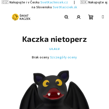
🇨🇿 Nakupujte i v Česku
SvetKachnicek.cz
|
🇸🇰 Nakupujte aj
na Slovensku
SvetKaciciek.sk
Przejść
do
treści
Koszyk
Szukaj
Zaloguj
Kaczka nietoperz
się
LILALU
Średnia
Brak oceny
Szczegóły oceny
ocena
produktu
wynosi
0,0
na
5
gwiazdek.