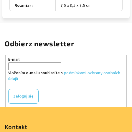
Rozmiar
:
7,5 x 8,5 x 8,5 cm
Odbierz newsletter
E-mail
Vložením e-mailu souhlasíte s
podmínkami ochrany osobních
údajů
Zaloguj się
S
t
o
Kontakt