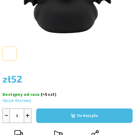
zł52
Cena
Dostępny od razu
(>5 szt)
jednostkowa:
Opcje dostawy
−
+
Do koszyka