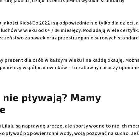
trolę jakości, dzięki czemu spełnia wysokie standardy
jakości Kids&Co 2022 i są odpowiednie nie tylko dla dzieci, a
luchów w wieku od 0+ / 36 miesięcy. Posiadają wiele certyfi
eczeństwo zabawek oraz przestrzeganie surowych standar
lny prezent dla osób w każdym wieku i na każdą okazję. Możn
yjaciół czy współpracowników – to zabawny i uroczy upomine
e nie pływają? Mamy
ie
Lilalu są naprawdę urocze, ale sporty wodne to nie ich moc
ko pływać po powierzchni wody, wolą pozować na sucho. Jeś