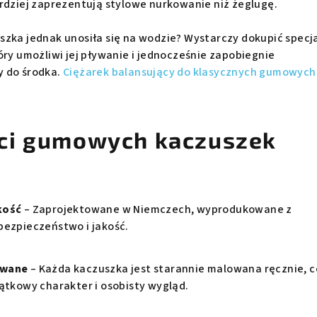
ardziej zaprezentują stylowe nurkowanie niż żeglugę.
szka jednak unosiła się na wodzie? Wystarczy dokupić specj
óry umożliwi jej pływanie i jednocześnie zapobiegnie
y do środka.
Ciężarek balansujący do klasycznych gumowych
ci gumowych kaczuszek
kość
– Zaprojektowane w Niemczech, wyprodukowane z
bezpieczeństwo i jakość.
owane
– Każda kaczuszka jest starannie malowana ręcznie, c
jątkowy charakter i osobisty wygląd.