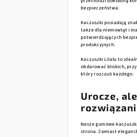
przechodzi dokładną kon
bezpieczeństwa.
Kaczuszki posiadają znak 
także dla niemowląt i ma
potwierdzających bezpi
produkcyjnych.
Kaczuszki Lilalu to idea
obdarować bliskich, prz
który rozczuli każdego.
Urocze, al
rozwiązan
Nasze gumowe kaczuszki 
strona. Zamiast eleganc