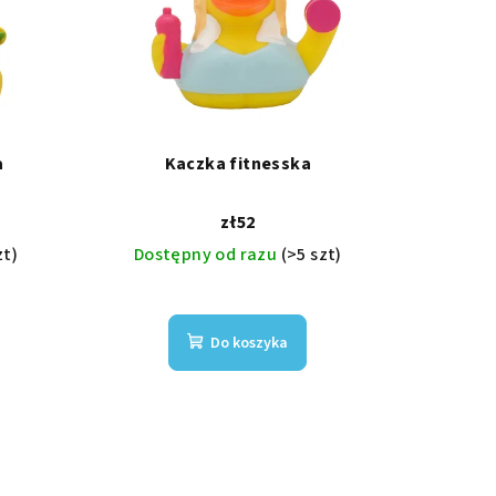
a
Kaczka fitnesska
zł52
zt)
Dostępny od razu
(>5 szt)
Do koszyka