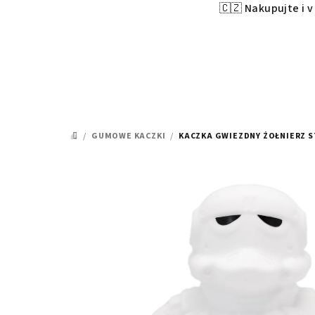
🇨🇿 Nakupujte i 
Przejść
do
treści
/
GUMOWE KACZKI
/
KACZKA GWIEZDNY ŻOŁNIERZ 
HOME