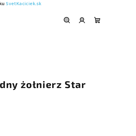
sku
SvetKaciciek.sk
Szukaj
Zaloguj
Koszyk
się
dny żołnierz Star