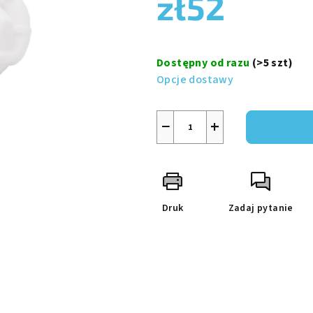
zł52
wynosi
0,0
na
Cena
5
jednostkowa:
Dostępny od razu
(>5 szt)
gwiazdek.
Opcje dostawy
−
+
Druk
Zadaj pytanie