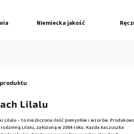
wia
Niemiecka jakość
Ręcz
 produktu
ach Lilalu
 Lilalu – to niezliczona ilość pomysłów i wzorów. Produkow
 rodzinną Lilalu, założoną w 2004 roku. Każda kaczuszka