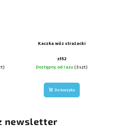
Kaczka wóz strażacki
zł52
zt)
Dostępny od razu
(3 szt)
Do koszyka
z newsletter