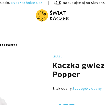
v Česku
SvetKachnicek.cz
|
🇸🇰 Nakupujte aj na Sloven
STAR POPPER
LILALU
Kaczka gwiez
Popper
Średnia
Brak oceny
Szczegóły oceny
ocena
produktu