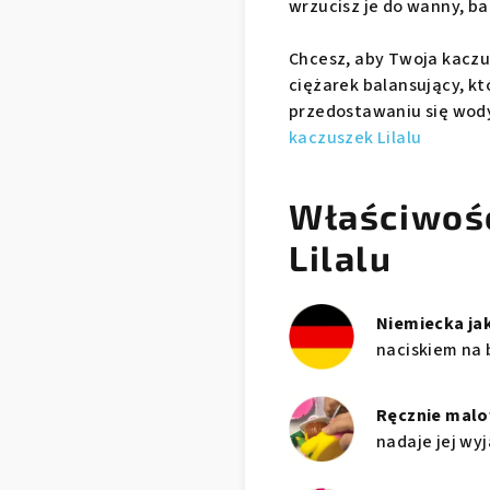
wrzucisz je do wanny, b
Chcesz, aby Twoja kaczu
ciężarek balansujący, kt
przedostawaniu się wod
kaczuszek Lilalu
Właściwoś
Lilalu
Niemiecka ja
naciskiem na 
Ręcznie mal
nadaje jej wy