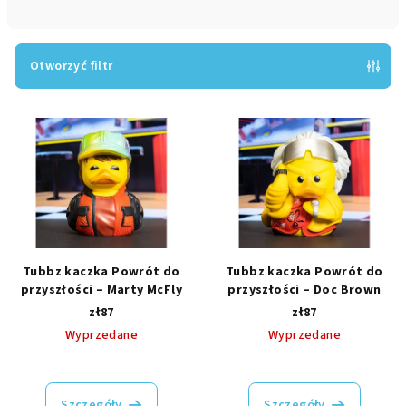
o
w
a
Otworzyć filtr
n
L
i
i
e
s
p
t
r
a
o
p
d
r
u
Tubbz kaczka Powrót do
Tubbz kaczka Powrót do
o
k
przyszłości – Marty McFly
przyszłości – Doc Brown
zł87
zł87
d
t
Wyprzedane
Wyprzedane
u
ó
k
w
t
Szczegóły
Szczegóły