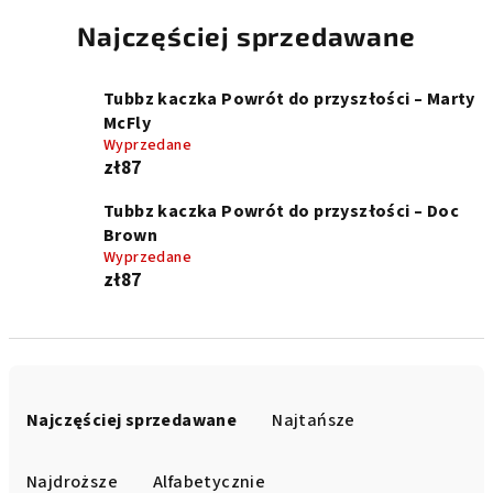
Najczęściej sprzedawane
Tubbz kaczka Powrót do przyszłości – Marty
McFly
Wyprzedane
zł87
Tubbz kaczka Powrót do przyszłości – Doc
Brown
Wyprzedane
zł87
S
o
Najczęściej sprzedawane
Najtańsze
r
t
Najdroższe
Alfabetycznie