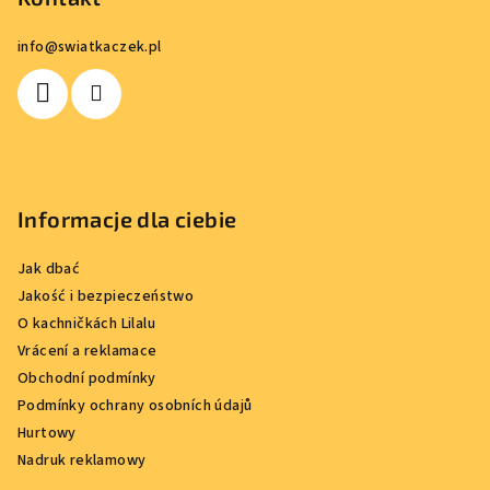
p
info
@
swiatkaczek.pl
k
a
Informacje dla ciebie
Jak dbać
Jakość i bezpieczeństwo
O kachničkách Lilalu
Vrácení a reklamace
Obchodní podmínky
Podmínky ochrany osobních údajů
Hurtowy
Nadruk reklamowy