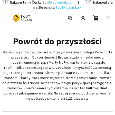
🇨🇿 Nakupujte i v Česku
SvetKachnicek.cz
|
🇸🇰 Nakupujte aj
na Slovensku
SvetKaciciek.sk
Przejść
do
treści
Koszyk
Szukaj
Zaloguj
Powrót do przyszłości
się
Wyrusz w podróż w czasie z kultowym duetem z trylogii Powrót do
przyszłości. Doktor Emmett Brown, szalony naukowiec z
nieposkromioną wizją, i Marty McFly, nastolatek z pasją do
rock’n’rolla, przenoszą się w przeszłość i przyszłość za pomocą
odjechanego DeLoreana. Ale manipulowanie czasem to nie bułka z
masłem – każdy skok może wywołać niezłe zamieszanie. Powrót
do przyszłości zdobył serca fanów dzięki porywającej przygodzie,
humorowi i niezapomnianym cytatom. Teraz ten kultowy duet
powraca jako gumowe kaczki. Na szczęście do podróży w wannie
nie potrzeba plutonu ani 1,21 gigawata.