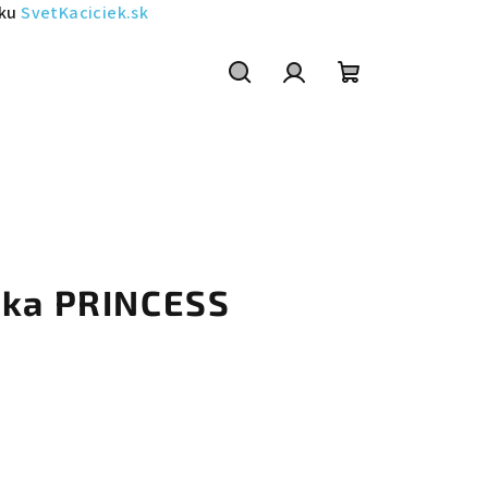
sku
SvetKaciciek.sk
Szukaj
Zaloguj
Koszyk
się
jka PRINCESS