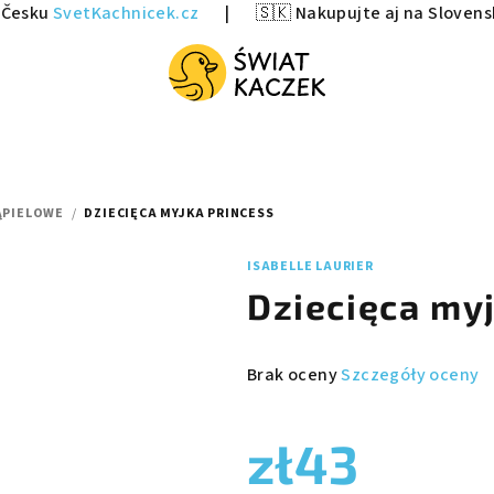
v Česku
SvetKachnicek.cz
|
🇸🇰 Nakupujte aj na Sloven
ĄPIELOWE
/
DZIECIĘCA MYJKA PRINCESS
ISABELLE LAURIER
Dziecięca my
Średnia
Brak oceny
Szczegóły oceny
ocena
produktu
zł43
wynosi
0,0