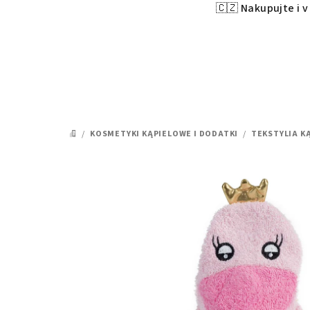
🇨🇿 Nakupujte i 
Przejść
do
treści
/
KOSMETYKI KĄPIELOWE I DODATKI
/
TEKSTYLIA K
HOME