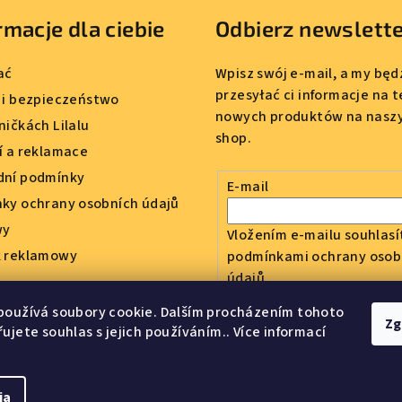
rmacje dla ciebie
Odbierz newslett
ać
Wpisz swój e-mail, a my bę
przesyłać ci informacje na 
 i bezpieczeństwo
nowych produktów na nasz
ničkách Lilalu
shop.
í a reklamace
ní podmínky
E-mail
ky ochrany osobních údajů
wy
Vložením e-mailu souhlasí
 reklamowy
podmínkami ochrany osob
údajů
používá soubory cookie. Dalším procházením tohoto
Zg
ujete souhlas s jejich používáním.. Více informací
Zaloguj się
ia