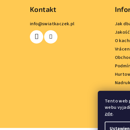
t
Kontakt
Info
o
p
info
@
swiatkaczek.pl
Jak db
k
Jakość
O kach
a
Vrácen
Obchod
Podmín
Hurto
Nadruk
Tento web 
webu vyjadř
zde
.
Ustawien