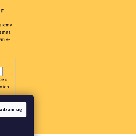
er
dziemy
temat
ym e-
te s
ních
adzam się