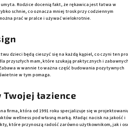
 umyta. Rodzice docenią fakt, że rękawica jest łatwa w
zybko schnie, co oznacza mniej trosk przy codziennym
ożna prać w pralce i używać wielokrotnie.
sign
wu dzieci będą cieszyć się na każdą kąpiel, co czyni ten pr
la przyszłych mam, które szukają praktycznych i zabawnyc
 Zabawa w wannie to ważna część budowania pozytywnych
 świetnie w tym pomaga.
 Twojej łazience
nna firma, która od 1991 roku specjalizuje się w projektowaniu
któw wellness pod własną marką. Kładąc nacisk na jakość i
kty, które przynoszą radość zarówno użytkownikom, jak i o