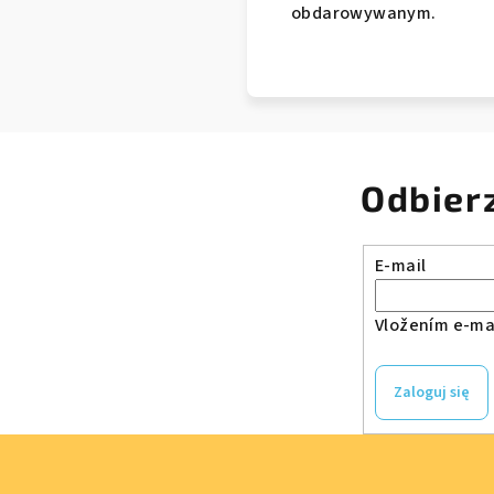
obdarowywanym.
Odbier
E-mail
Vložením e-mai
Zaloguj się