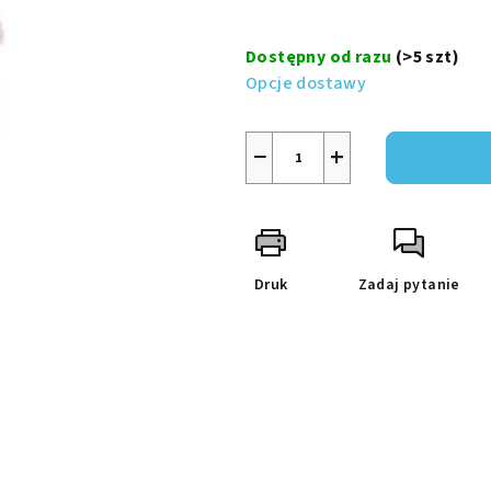
na
Cena
5
jednostkowa:
Dostępny od razu
(>5 szt)
gwiazdek.
Opcje dostawy
−
+
Druk
Zadaj pytanie