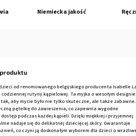
wia
Niemiecka jakość
Ręcz
 produktu
dzieci od renomowanego belgijskiego producenta Isabelle L
 codziennej rutyny kąpielowej. Ta myjka o wesołym designie
tak, aby mycie było nie tylko skuteczne, ale także zabawne.
yczną pętelkę do zawieszenia, co zapewnia wygodne
dostęp podczas każdej kąpieli. Dzięki miękkiej i przyjemnej
lnie nadaje się do delikatnej dziecięcej skóry. Gwarantuje
żnień, co czyni ją doskonałym wyborem dla dzieci o wrażliw