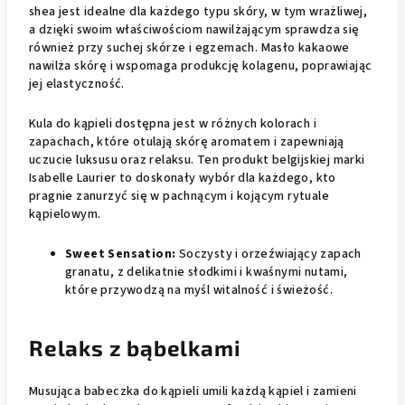
shea jest idealne dla każdego typu skóry, w tym wrażliwej,
a dzięki swoim właściwościom nawilżającym sprawdza się
również przy suchej skórze i egzemach. Masło kakaowe
nawilża skórę i wspomaga produkcję kolagenu, poprawiając
jej elastyczność.
Kula do kąpieli dostępna jest w różnych kolorach i
zapachach, które otulają skórę aromatem i zapewniają
uczucie luksusu oraz relaksu. Ten produkt belgijskiej marki
Isabelle Laurier to doskonały wybór dla każdego, kto
pragnie zanurzyć się w pachnącym i kojącym rytuale
kąpielowym.
Sweet Sensation:
Soczysty i orzeźwiający zapach
granatu, z delikatnie słodkimi i kwaśnymi nutami,
które przywodzą na myśl witalność i świeżość.
Relaks z bąbelkami
Musująca babeczka do kąpieli umili każdą kąpiel i zamieni