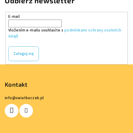
Odbierz newsletter
E-mail
Vložením e-mailu souhlasíte s
podmínkami ochrany osobních
údajů
Zaloguj się
S
t
o
Kontakt
p
info
@
swiatkaczek.pl
k
a