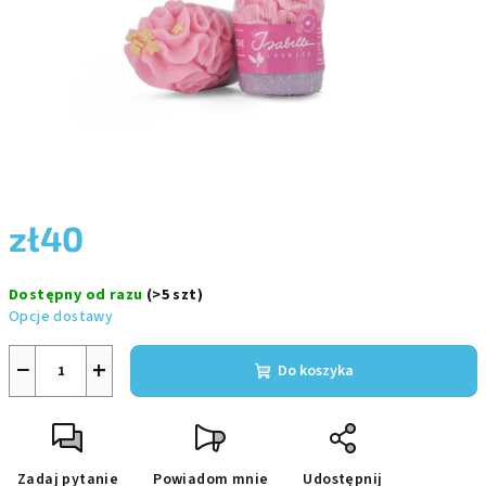
zł40
Cena
Dostępny od razu
(>5 szt)
jednostkowa:
Opcje dostawy
−
+
Do koszyka
Zadaj pytanie
Powiadom mnie
Udostępnij