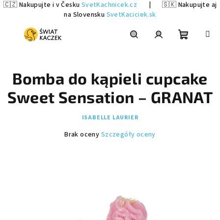
🇨🇿 Nakupujte i v Česku
SvetKachnicek.cz
|
🇸🇰 Nakupujte aj
na Slovensku
SvetKaciciek.sk
Przejść
do
treści
Koszyk
Szukaj
Zaloguj
Bomba do kąpieli cupcake
się
Sweet Sensation – GRANAT
ISABELLE LAURIER
Średnia
Brak oceny
Szczegóły oceny
ocena
produktu
wynosi
0,0
na
5
gwiazdek.