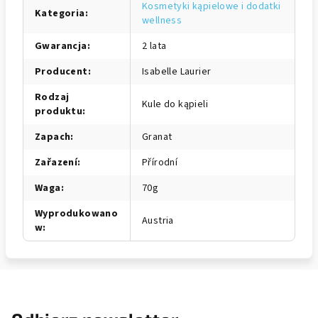
Kosmetyki kąpielowe i dodatki
Kategoria
:
wellness
Gwarancja
:
2 lata
Producent
:
Isabelle Laurier
Rodzaj
Kule do kąpieli
produktu
:
Zapach
:
Granat
Zařazení
:
Přírodní
Waga
:
70g
Wyprodukowano
Austria
w
: